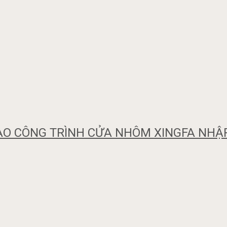
AO CÔNG TRÌNH CỬA NHÔM XINGFA NHẬ