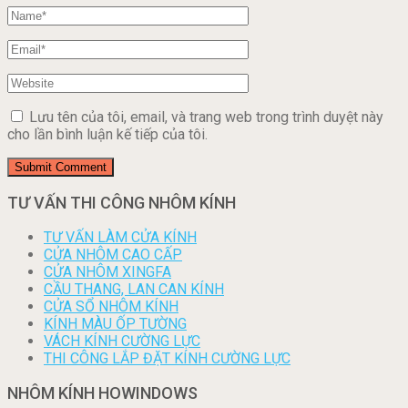
Lưu tên của tôi, email, và trang web trong trình duyệt này
cho lần bình luận kế tiếp của tôi.
TƯ VẤN THI CÔNG NHÔM KÍNH
TƯ VẤN LÀM CỬA KÍNH
CỬA NHÔM CAO CẤP
CỬA NHÔM XINGFA
CẦU THANG, LAN CAN KÍNH
CỬA SỔ NHÔM KÍNH
KÍNH MÀU ỐP TƯỜNG
VÁCH KÍNH CƯỜNG LỰC
THI CÔNG LẮP ĐẶT KÍNH CƯỜNG LỰC
NHÔM KÍNH HOWINDOWS