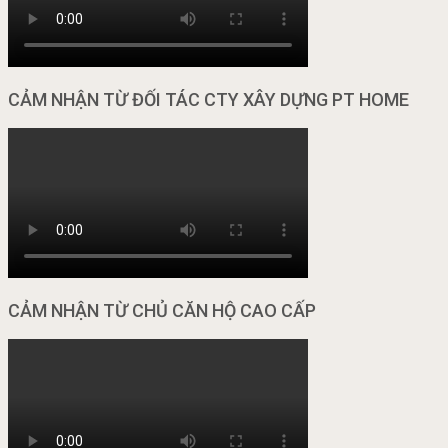
CẢM NHẬN TỪ ĐỐI TÁC CTY XÂY DỰNG PT HOME
CẢM NHẬN TỪ CHỦ CĂN HỘ CAO CẤP