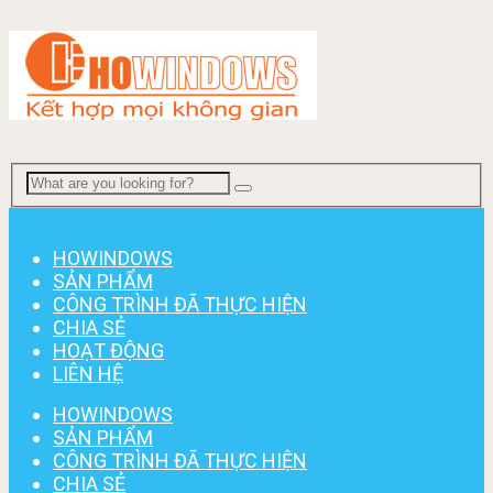
Menu
HOWINDOWS
SẢN PHẨM
CÔNG TRÌNH ĐÃ THỰC HIỆN
CHIA SẺ
HOẠT ĐỘNG
LIÊN HỆ
HOWINDOWS
SẢN PHẨM
CÔNG TRÌNH ĐÃ THỰC HIỆN
CHIA SẺ