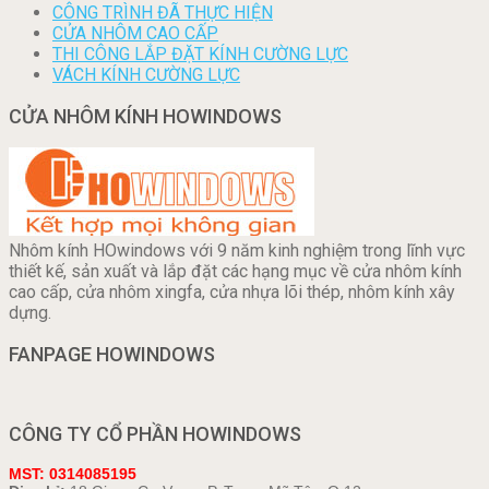
CÔNG TRÌNH ĐÃ THỰC HIỆN
CỬA NHÔM CAO CẤP
THI CÔNG LẮP ĐẶT KÍNH CƯỜNG LỰC
VÁCH KÍNH CƯỜNG LỰC
CỬA NHÔM KÍNH HOWINDOWS
Nhôm kính HOwindows với 9 năm kinh nghiệm trong lĩnh vực
thiết kế, sản xuất và lắp đặt các hạng mục về cửa nhôm kính
cao cấp, cửa nhôm xingfa, cửa nhựa lõi thép, nhôm kính xây
dựng.
FANPAGE HOWINDOWS
CÔNG TY CỔ PHẦN HOWINDOWS
MST: 0314085195