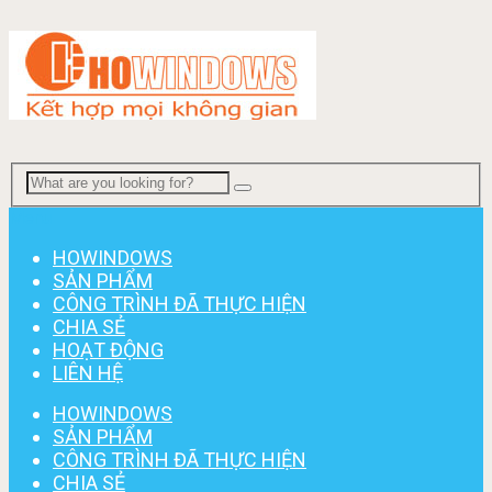
Menu
HOWINDOWS
SẢN PHẨM
CÔNG TRÌNH ĐÃ THỰC HIỆN
CHIA SẺ
HOẠT ĐỘNG
LIÊN HỆ
HOWINDOWS
SẢN PHẨM
CÔNG TRÌNH ĐÃ THỰC HIỆN
CHIA SẺ