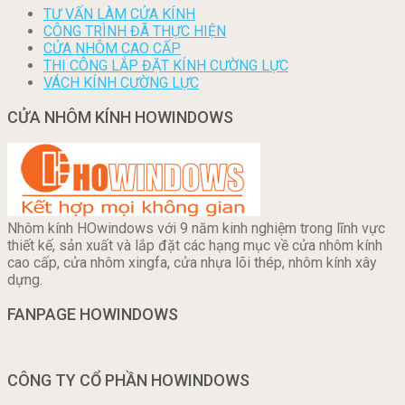
TƯ VẤN LÀM CỬA KÍNH
CÔNG TRÌNH ĐÃ THỰC HIỆN
CỬA NHÔM CAO CẤP
THI CÔNG LẮP ĐẶT KÍNH CƯỜNG LỰC
VÁCH KÍNH CƯỜNG LỰC
CỬA NHÔM KÍNH HOWINDOWS
Nhôm kính HOwindows với 9 năm kinh nghiệm trong lĩnh vực
thiết kế, sản xuất và lắp đặt các hạng mục về cửa nhôm kính
cao cấp, cửa nhôm xingfa, cửa nhựa lõi thép, nhôm kính xây
dựng.
FANPAGE HOWINDOWS
CÔNG TY CỔ PHẦN HOWINDOWS