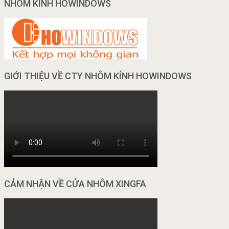
NHÔM KÍNH HOWINDOWS
GIỚI THIỆU VỀ CTY NHÔM KÍNH HOWINDOWS
CẢM NHẬN VỀ CỬA NHÔM XINGFA