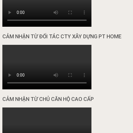
CẢM NHẬN TỪ ĐỐI TÁC CTY XÂY DỰNG PT HOME
CẢM NHẬN TỪ CHỦ CĂN HỘ CAO CẤP