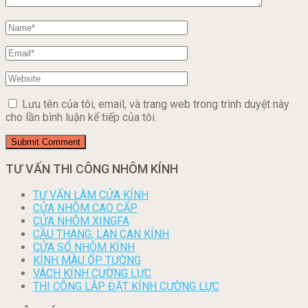
Lưu tên của tôi, email, và trang web trong trình duyệt này
cho lần bình luận kế tiếp của tôi.
TƯ VẤN THI CÔNG NHÔM KÍNH
TƯ VẤN LÀM CỬA KÍNH
CỬA NHÔM CAO CẤP
CỬA NHÔM XINGFA
CẦU THANG, LAN CAN KÍNH
CỬA SỔ NHÔM KÍNH
KÍNH MÀU ỐP TƯỜNG
VÁCH KÍNH CƯỜNG LỰC
THI CÔNG LẮP ĐẶT KÍNH CƯỜNG LỰC