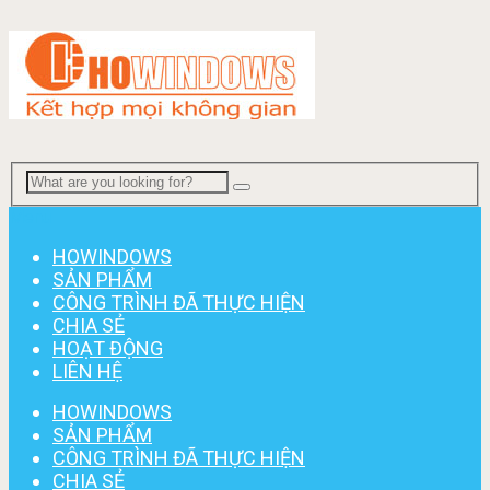
Menu
HOWINDOWS
SẢN PHẨM
CÔNG TRÌNH ĐÃ THỰC HIỆN
CHIA SẺ
HOẠT ĐỘNG
LIÊN HỆ
HOWINDOWS
SẢN PHẨM
CÔNG TRÌNH ĐÃ THỰC HIỆN
CHIA SẺ