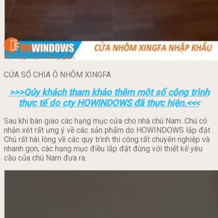
CỬA SỔ CHIA Ô NHÔM XINGFA
>>>Qúy khách tham khảo thêm một số công trình
thực tế do cty HOWINDOWS đã thực hiện.<<<
Sau khi bàn giao các hạng mục cửa cho nhà chú Nam .Chú có
nhận xét rất ưng ý về các sản phẩm do HOWINDOWS lắp đặt .
Chú rất hài lòng về các quy trình thi công rất chuyên nghiệp và
nhanh gọn, các hạng mục điều lắp đặt đúng với thiết kế yêu
cầu của chú Nam đưa ra.