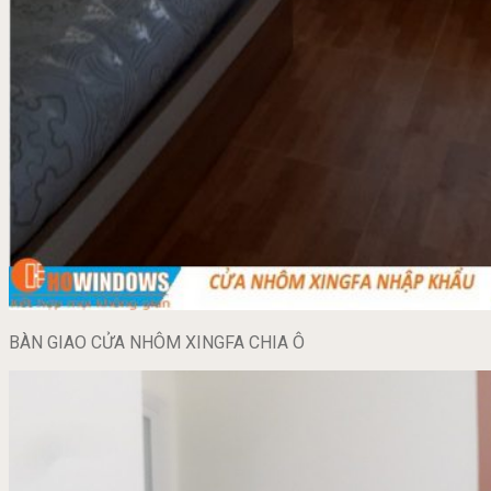
BÀN GIAO CỬA NHÔM XINGFA CHIA Ô