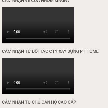
CẢM NHẬN VỀ CỬA NHÔM XINGFA
CẢM NHẬN TỪ ĐỐI TÁC CTY XÂY DỰNG PT HOME
CẢM NHẬN TỪ CHỦ CĂN HỘ CAO CẤP