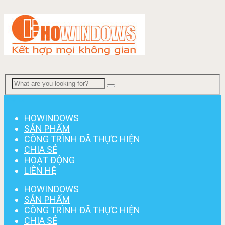
Menu
HOWINDOWS
SẢN PHẨM
CÔNG TRÌNH ĐÃ THỰC HIỆN
CHIA SẺ
HOẠT ĐỘNG
LIÊN HỆ
HOWINDOWS
SẢN PHẨM
CÔNG TRÌNH ĐÃ THỰC HIỆN
CHIA SẺ