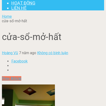
HOẠT ĐỘNG
LIÊN HỆ
Home
cửa-sổ-mở-hất
cửa-sổ-mở-hất
Hoàng Vũ
7 năm ago
Không có bình luận
Facebook
Prev Article