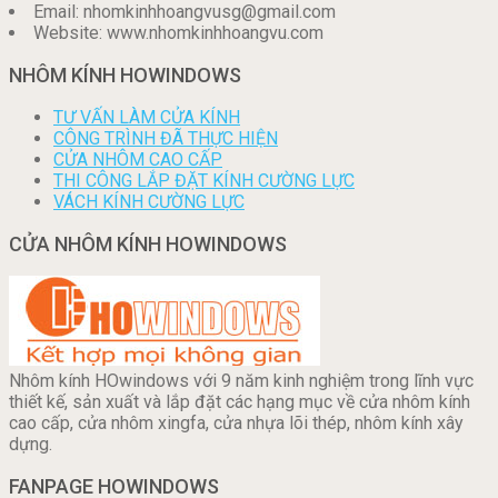
Email: nhomkinhhoangvusg@gmail.com
Website: www.nhomkinhhoangvu.com
NHÔM KÍNH HOWINDOWS
TƯ VẤN LÀM CỬA KÍNH
CÔNG TRÌNH ĐÃ THỰC HIỆN
CỬA NHÔM CAO CẤP
THI CÔNG LẮP ĐẶT KÍNH CƯỜNG LỰC
VÁCH KÍNH CƯỜNG LỰC
CỬA NHÔM KÍNH HOWINDOWS
Nhôm kính HOwindows với 9 năm kinh nghiệm trong lĩnh vực
thiết kế, sản xuất và lắp đặt các hạng mục về cửa nhôm kính
cao cấp, cửa nhôm xingfa, cửa nhựa lõi thép, nhôm kính xây
dựng.
FANPAGE HOWINDOWS