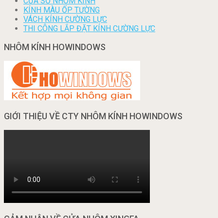
CỬA SỔ NHÔM KÍNH
KÍNH MÀU ỐP TƯỜNG
VÁCH KÍNH CƯỜNG LỰC
THI CÔNG LẮP ĐẶT KÍNH CƯỜNG LỰC
NHÔM KÍNH HOWINDOWS
GIỚI THIỆU VỀ CTY NHÔM KÍNH HOWINDOWS