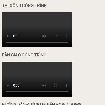
THI CÔNG CÔNG TRÌNH
BÀN GIAO CÔNG TRÌNH
HƯỚNG DẪN ĐƯỜNG ĐI ĐẾN HOWINDOWS