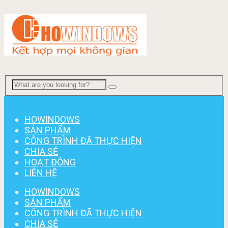
Menu
HOWINDOWS
SẢN PHẨM
CÔNG TRÌNH ĐÃ THỰC HIỆN
CHIA SẺ
HOẠT ĐỘNG
LIÊN HỆ
HOWINDOWS
SẢN PHẨM
CÔNG TRÌNH ĐÃ THỰC HIỆN
CHIA SẺ