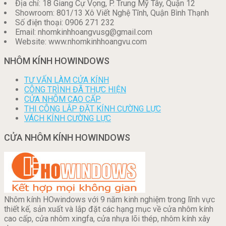
Địa chỉ: 18 Giang Cự Vọng, P. Trung Mỹ Tây, Quận 12
Showroom: 801/13 Xô Viết Nghệ Tĩnh, Quận Bình Thạnh
Số điện thoại: 0906 271 232
Email: nhomkinhhoangvusg@gmail.com
Website: www.nhomkinhhoangvu.com
NHÔM KÍNH HOWINDOWS
TƯ VẤN LÀM CỬA KÍNH
CÔNG TRÌNH ĐÃ THỰC HIỆN
CỬA NHÔM CAO CẤP
THI CÔNG LẮP ĐẶT KÍNH CƯỜNG LỰC
VÁCH KÍNH CƯỜNG LỰC
CỬA NHÔM KÍNH HOWINDOWS
Nhôm kính HOwindows với 9 năm kinh nghiệm trong lĩnh vực
thiết kế, sản xuất và lắp đặt các hạng mục về cửa nhôm kính
cao cấp, cửa nhôm xingfa, cửa nhựa lõi thép, nhôm kính xây