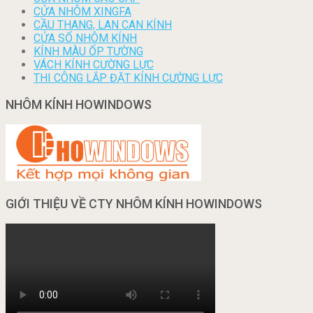
CỬA NHÔM XINGFA
CẦU THANG, LAN CAN KÍNH
CỬA SỔ NHÔM KÍNH
KÍNH MÀU ỐP TƯỜNG
VÁCH KÍNH CƯỜNG LỰC
THI CÔNG LẮP ĐẶT KÍNH CƯỜNG LỰC
NHÔM KÍNH HOWINDOWS
GIỚI THIỆU VỀ CTY NHÔM KÍNH HOWINDOWS