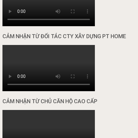
CẢM NHẬN TỪ ĐỐI TÁC CTY XÂY DỰNG PT HOME
CẢM NHẬN TỪ CHỦ CĂN HỘ CAO CẤP