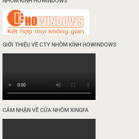
NHÔM KÍNH HOWINDOWS
GIỚI THIỆU VỀ CTY NHÔM KÍNH HOWINDOWS
CẢM NHẬN VỀ CỬA NHÔM XINGFA