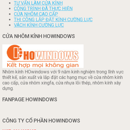
TƯ VẤN LÀM CỬA KÍNH
CÔNG TRÌNH ĐÃ THỰC HIỆN
CỬA NHÔM CAO CẤP
THI CÔNG LẮP ĐẶT KÍNH CƯỜNG LỰC
VÁCH KÍNH CƯỜNG LỰC
CỬA NHÔM KÍNH HOWINDOWS
Nhôm kính HOwindows với 9 năm kinh nghiệm trong lĩnh vực
thiết kế, sản xuất và lắp đặt các hạng mục về cửa nhôm kính
cao cấp, cửa nhôm xingfa, cửa nhựa lõi thép, nhôm kính xây
dựng.
FANPAGE HOWINDOWS
CÔNG TY CỔ PHẦN HOWINDOWS