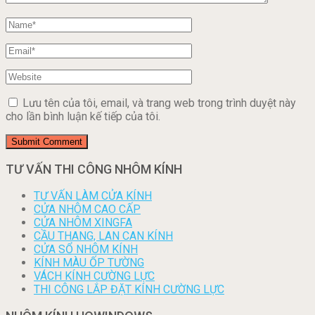
Lưu tên của tôi, email, và trang web trong trình duyệt này
cho lần bình luận kế tiếp của tôi.
TƯ VẤN THI CÔNG NHÔM KÍNH
TƯ VẤN LÀM CỬA KÍNH
CỬA NHÔM CAO CẤP
CỬA NHÔM XINGFA
CẦU THANG, LAN CAN KÍNH
CỬA SỔ NHÔM KÍNH
KÍNH MÀU ỐP TƯỜNG
VÁCH KÍNH CƯỜNG LỰC
THI CÔNG LẮP ĐẶT KÍNH CƯỜNG LỰC