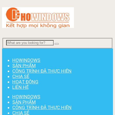
Menu
HOWINDOWS
SẢN PHẨM
CÔNG TRÌNH ĐÃ THỰC HIỆN
CHIA SẺ
HOẠT ĐỘNG
LIÊN HỆ
HOWINDOWS
SẢN PHẨM
CÔNG TRÌNH ĐÃ THỰC HIỆN
CHIA SẺ