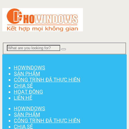
Menu
HOWINDOWS
SẢN PHẨM
CÔNG TRÌNH ĐÃ THỰC HIỆN
CHIA SẺ
HOẠT ĐỘNG
LIÊN HỆ
HOWINDOWS
SẢN PHẨM
CÔNG TRÌNH ĐÃ THỰC HIỆN
CHIA SẺ