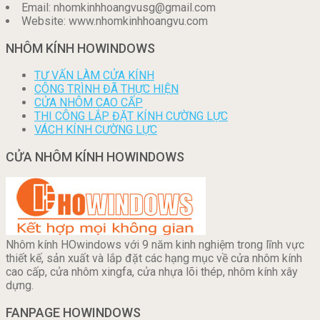
Email: nhomkinhhoangvusg@gmail.com
Website: www.nhomkinhhoangvu.com
NHÔM KÍNH HOWINDOWS
TƯ VẤN LÀM CỬA KÍNH
CÔNG TRÌNH ĐÃ THỰC HIỆN
CỬA NHÔM CAO CẤP
THI CÔNG LẮP ĐẶT KÍNH CƯỜNG LỰC
VÁCH KÍNH CƯỜNG LỰC
CỬA NHÔM KÍNH HOWINDOWS
Nhôm kính HOwindows với 9 năm kinh nghiệm trong lĩnh vực
thiết kế, sản xuất và lắp đặt các hạng mục về cửa nhôm kính
cao cấp, cửa nhôm xingfa, cửa nhựa lõi thép, nhôm kính xây
dựng.
FANPAGE HOWINDOWS