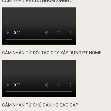
CẢM NHẬN VỀ CỬA NHÔM XINGFA
CẢM NHẬN TỪ ĐỐI TÁC CTY XÂY DỰNG PT HOME
CẢM NHẬN TỪ CHỦ CĂN HỘ CAO CẤP