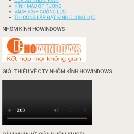
CỬA SỔ NHÔM KÍNH
KÍNH MÀU ỐP TƯỜNG
VÁCH KÍNH CƯỜNG LỰC
THI CÔNG LẮP ĐẶT KÍNH CƯỜNG LỰC
NHÔM KÍNH HOWINDOWS
GIỚI THIỆU VỀ CTY NHÔM KÍNH HOWINDOWS