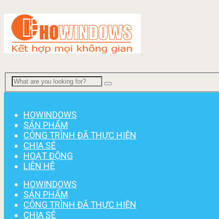
Menu
HOWINDOWS
SẢN PHẨM
CÔNG TRÌNH ĐÃ THỰC HIỆN
CHIA SẺ
HOẠT ĐỘNG
LIÊN HỆ
HOWINDOWS
SẢN PHẨM
CÔNG TRÌNH ĐÃ THỰC HIỆN
CHIA SẺ