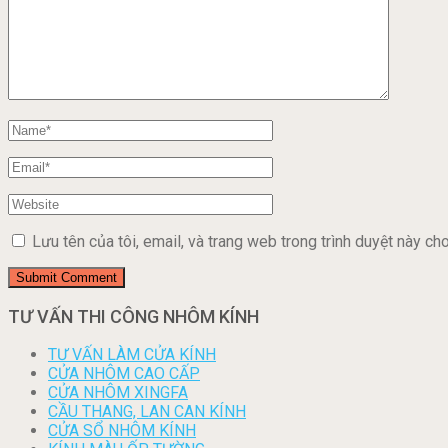
Lưu tên của tôi, email, và trang web trong trình duyệt này cho 
TƯ VẤN THI CÔNG NHÔM KÍNH
TƯ VẤN LÀM CỬA KÍNH
CỬA NHÔM CAO CẤP
CỬA NHÔM XINGFA
CẦU THANG, LAN CAN KÍNH
CỬA SỔ NHÔM KÍNH