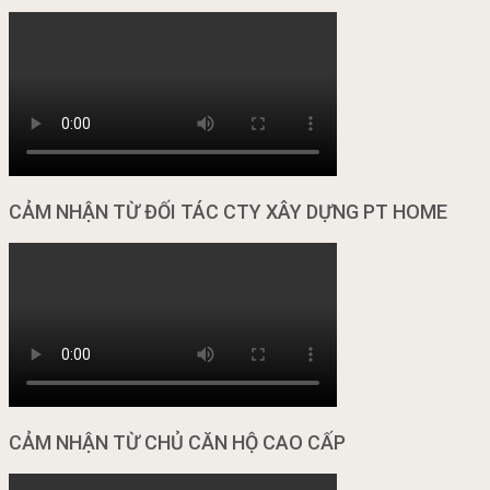
CẢM NHẬN TỪ ĐỐI TÁC CTY XÂY DỰNG PT HOME
CẢM NHẬN TỪ CHỦ CĂN HỘ CAO CẤP