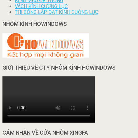
KÍNH MÀU ỐP TƯỜNG
VÁCH KÍNH CƯỜNG LỰC
THI CÔNG LẮP ĐẶT KÍNH CƯỜNG LỰC
NHÔM KÍNH HOWINDOWS
GIỚI THIỆU VỀ CTY NHÔM KÍNH HOWINDOWS
CẢM NHẬN VỀ CỬA NHÔM XINGFA