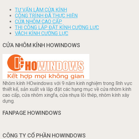
TƯ VẤN LÀM CỬA KÍNH
CÔNG TRÌNH ĐÃ THỰC HIỆN
CỬA NHÔM CAO CẤP
THI CÔNG LẮP ĐẶT KÍNH CƯỜNG LỰC
VÁCH KÍNH CƯỜNG LỰC
CỬA NHÔM KÍNH HOWINDOWS
Nhôm kính HOwindows với 9 năm kinh nghiệm trong lĩnh vực
thiết kế, sản xuất và lắp đặt các hạng mục về cửa nhôm kính
cao cấp, cửa nhôm xingfa, cửa nhựa lõi thép, nhôm kính xây
dựng.
FANPAGE HOWINDOWS
CÔNG TY CỔ PHẦN HOWINDOWS