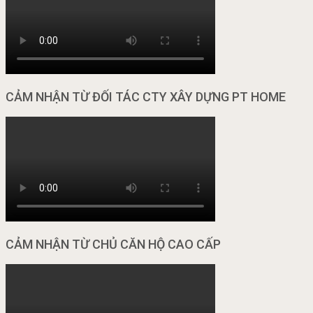
CẢM NHẬN TỪ ĐỐI TÁC CTY XÂY DỰNG PT HOME
CẢM NHẬN TỪ CHỦ CĂN HỘ CAO CẤP