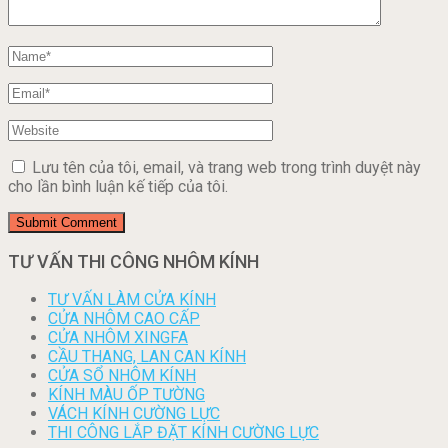
Lưu tên của tôi, email, và trang web trong trình duyệt này
cho lần bình luận kế tiếp của tôi.
TƯ VẤN THI CÔNG NHÔM KÍNH
TƯ VẤN LÀM CỬA KÍNH
CỬA NHÔM CAO CẤP
CỬA NHÔM XINGFA
CẦU THANG, LAN CAN KÍNH
CỬA SỔ NHÔM KÍNH
KÍNH MÀU ỐP TƯỜNG
VÁCH KÍNH CƯỜNG LỰC
THI CÔNG LẮP ĐẶT KÍNH CƯỜNG LỰC