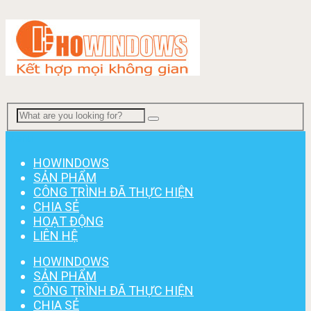
Menu
HOWINDOWS
SẢN PHẨM
CÔNG TRÌNH ĐÃ THỰC HIỆN
CHIA SẺ
HOẠT ĐỘNG
LIÊN HỆ
HOWINDOWS
SẢN PHẨM
CÔNG TRÌNH ĐÃ THỰC HIỆN
CHIA SẺ