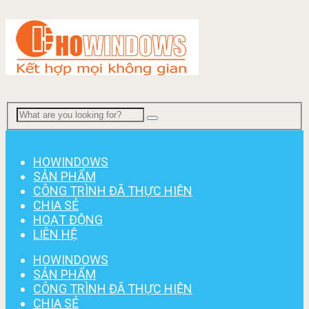
Menu
HOWINDOWS
SẢN PHẨM
CÔNG TRÌNH ĐÃ THỰC HIỆN
CHIA SẺ
HOẠT ĐỘNG
LIÊN HỆ
HOWINDOWS
SẢN PHẨM
CÔNG TRÌNH ĐÃ THỰC HIỆN
CHIA SẺ