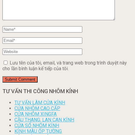
Lưu tên của tôi, email, và trang web trong trình duyệt này
cho lần bình luận kế tiếp của tôi.
TƯ VẤN THI CÔNG NHÔM KÍNH
TƯ VẤN LÀM CỬA KÍNH
CỬA NHÔM CAO CẤP
CỬA NHÔM XINGFA
CẦU THANG, LAN CAN KÍNH
CỬA SỔ NHÔM KÍNH
KÍNH MÀU ỐP TƯỜNG