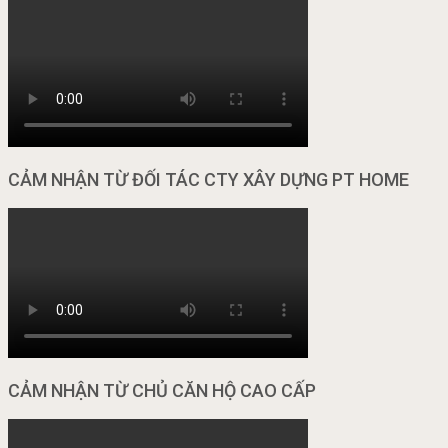
CẢM NHẬN TỪ ĐỐI TÁC CTY XÂY DỰNG PT HOME
CẢM NHẬN TỪ CHỦ CĂN HỘ CAO CẤP