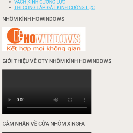
VÁCH KÍNH CƯỜNG LỰC
THI CÔNG LẮP ĐẶT KÍNH CƯỜNG LỰC
NHÔM KÍNH HOWINDOWS
GIỚI THIỆU VỀ CTY NHÔM KÍNH HOWINDOWS
CẢM NHẬN VỀ CỬA NHÔM XINGFA