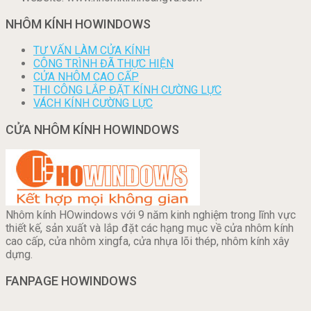
NHÔM KÍNH HOWINDOWS
TƯ VẤN LÀM CỬA KÍNH
CÔNG TRÌNH ĐÃ THỰC HIỆN
CỬA NHÔM CAO CẤP
THI CÔNG LẮP ĐẶT KÍNH CƯỜNG LỰC
VÁCH KÍNH CƯỜNG LỰC
CỬA NHÔM KÍNH HOWINDOWS
Nhôm kính HOwindows với 9 năm kinh nghiệm trong lĩnh vực
thiết kế, sản xuất và lắp đặt các hạng mục về cửa nhôm kính
cao cấp, cửa nhôm xingfa, cửa nhựa lõi thép, nhôm kính xây
dựng.
FANPAGE HOWINDOWS