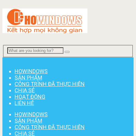
Menu
HOWINDOWS
SẢN PHẨM
CÔNG TRÌNH ĐÃ THỰC HIỆN
CHIA SẺ
HOẠT ĐỘNG
LIÊN HỆ
HOWINDOWS
SẢN PHẨM
CÔNG TRÌNH ĐÃ THỰC HIỆN
CHIA SẺ