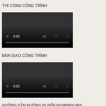
THI CÔNG CÔNG TRÌNH
BÀN GIAO CÔNG TRÌNH
HƯỚNG DẪN ĐƯỜNG ĐI ĐẾN HOWINDOWS