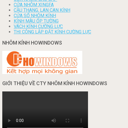
CỬA NHÔM XINGFA
CẦU THANG, LAN CAN KÍNH
CỬA SỔ NHÔM KÍNH
KÍNH MÀU ỐP TƯỜNG
VÁCH KÍNH CƯỜNG LỰC
THI CÔNG LẮP ĐẶT KÍNH CƯỜNG LỰC
NHÔM KÍNH HOWINDOWS
GIỚI THIỆU VỀ CTY NHÔM KÍNH HOWINDOWS