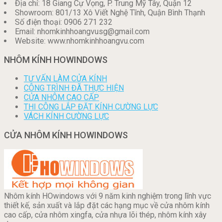
Địa chỉ: 18 Giang Cự Vọng, P. Trung Mỹ Tây, Quận 12
Showroom: 801/13 Xô Viết Nghệ Tĩnh, Quận Bình Thạnh
Số điện thoại: 0906 271 232
Email: nhomkinhhoangvusg@gmail.com
Website: www.nhomkinhhoangvu.com
NHÔM KÍNH HOWINDOWS
TƯ VẤN LÀM CỬA KÍNH
CÔNG TRÌNH ĐÃ THỰC HIỆN
CỬA NHÔM CAO CẤP
THI CÔNG LẮP ĐẶT KÍNH CƯỜNG LỰC
VÁCH KÍNH CƯỜNG LỰC
CỬA NHÔM KÍNH HOWINDOWS
Nhôm kính HOwindows với 9 năm kinh nghiệm trong lĩnh vực
thiết kế, sản xuất và lắp đặt các hạng mục về cửa nhôm kính
cao cấp, cửa nhôm xingfa, cửa nhựa lõi thép, nhôm kính xây