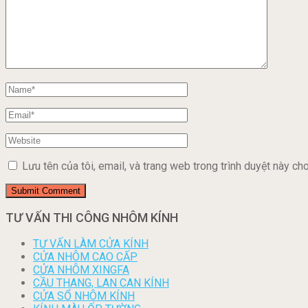
Lưu tên của tôi, email, và trang web trong trình duyệt này cho 
TƯ VẤN THI CÔNG NHÔM KÍNH
TƯ VẤN LÀM CỬA KÍNH
CỬA NHÔM CAO CẤP
CỬA NHÔM XINGFA
CẦU THANG, LAN CAN KÍNH
CỬA SỔ NHÔM KÍNH