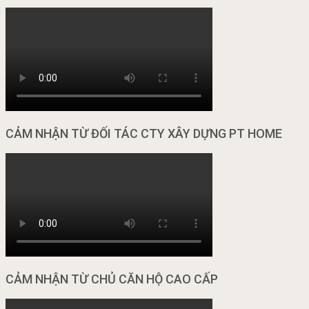
CẢM NHẬN TỪ ĐỐI TÁC CTY XÂY DỰNG PT HOME
CẢM NHẬN TỪ CHỦ CĂN HỘ CAO CẤP