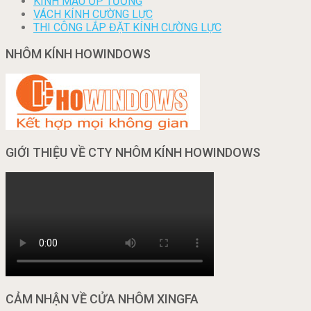
KÍNH MÀU ỐP TƯỜNG
VÁCH KÍNH CƯỜNG LỰC
THI CÔNG LẮP ĐẶT KÍNH CƯỜNG LỰC
NHÔM KÍNH HOWINDOWS
GIỚI THIỆU VỀ CTY NHÔM KÍNH HOWINDOWS
CẢM NHẬN VỀ CỬA NHÔM XINGFA