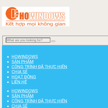
Menu
HOWINDOWS
SẢN PHẨM
CÔNG TRÌNH ĐÃ THỰC HIỆN
CHIA SẺ
HOẠT ĐỘNG
LIÊN HỆ
HOWINDOWS
SẢN PHẨM
CÔNG TRÌNH ĐÃ THỰC HIỆN
CHIA SẺ