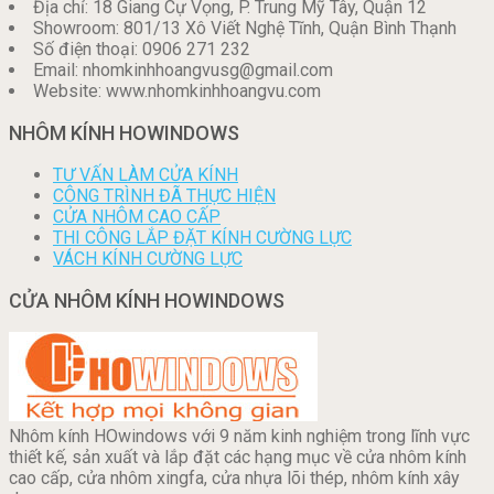
Địa chỉ: 18 Giang Cự Vọng, P. Trung Mỹ Tây, Quận 12
Showroom: 801/13 Xô Viết Nghệ Tĩnh, Quận Bình Thạnh
Số điện thoại: 0906 271 232
Email: nhomkinhhoangvusg@gmail.com
Website: www.nhomkinhhoangvu.com
NHÔM KÍNH HOWINDOWS
TƯ VẤN LÀM CỬA KÍNH
CÔNG TRÌNH ĐÃ THỰC HIỆN
CỬA NHÔM CAO CẤP
THI CÔNG LẮP ĐẶT KÍNH CƯỜNG LỰC
VÁCH KÍNH CƯỜNG LỰC
CỬA NHÔM KÍNH HOWINDOWS
Nhôm kính HOwindows với 9 năm kinh nghiệm trong lĩnh vực
thiết kế, sản xuất và lắp đặt các hạng mục về cửa nhôm kính
cao cấp, cửa nhôm xingfa, cửa nhựa lõi thép, nhôm kính xây