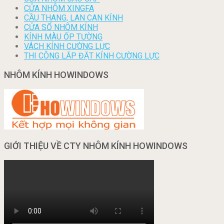
CỬA NHÔM XINGFA
CẦU THANG, LAN CAN KÍNH
CỬA SỔ NHÔM KÍNH
KÍNH MÀU ỐP TƯỜNG
VÁCH KÍNH CƯỜNG LỰC
THI CÔNG LẮP ĐẶT KÍNH CƯỜNG LỰC
NHÔM KÍNH HOWINDOWS
GIỚI THIỆU VỀ CTY NHÔM KÍNH HOWINDOWS