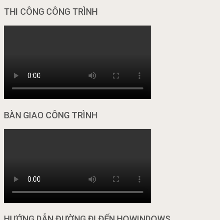
THI CÔNG CÔNG TRÌNH
BÀN GIAO CÔNG TRÌNH
HƯỚNG DẪN ĐƯỜNG ĐI ĐẾN HOWINDOWS