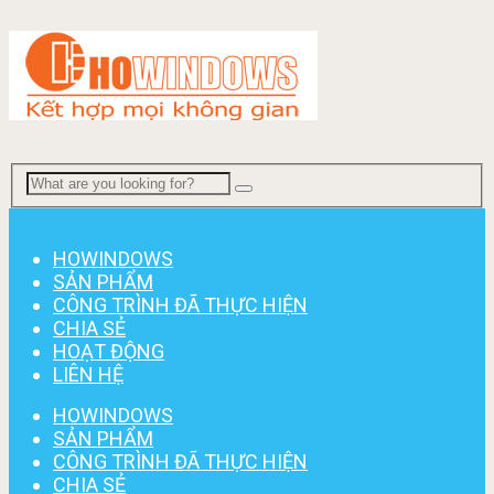
Menu
HOWINDOWS
SẢN PHẨM
CÔNG TRÌNH ĐÃ THỰC HIỆN
CHIA SẺ
HOẠT ĐỘNG
LIÊN HỆ
HOWINDOWS
SẢN PHẨM
CÔNG TRÌNH ĐÃ THỰC HIỆN
CHIA SẺ