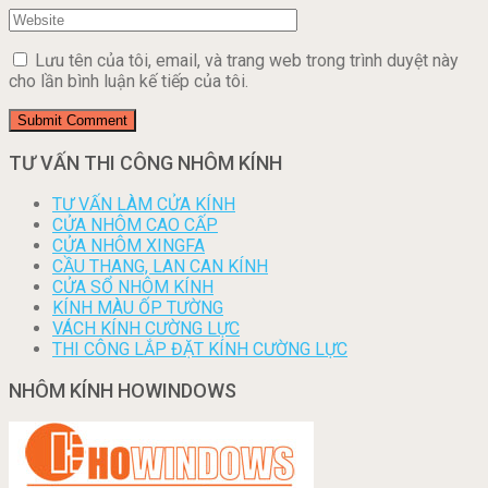
Lưu tên của tôi, email, và trang web trong trình duyệt này
cho lần bình luận kế tiếp của tôi.
TƯ VẤN THI CÔNG NHÔM KÍNH
TƯ VẤN LÀM CỬA KÍNH
CỬA NHÔM CAO CẤP
CỬA NHÔM XINGFA
CẦU THANG, LAN CAN KÍNH
CỬA SỔ NHÔM KÍNH
KÍNH MÀU ỐP TƯỜNG
VÁCH KÍNH CƯỜNG LỰC
THI CÔNG LẮP ĐẶT KÍNH CƯỜNG LỰC
NHÔM KÍNH HOWINDOWS