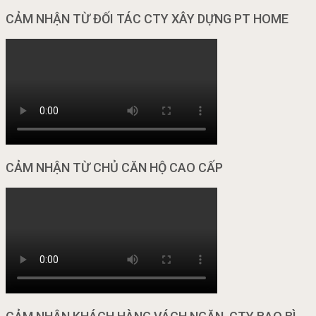
CẢM NHẬN TỪ ĐỐI TÁC CTY XÂY DỰNG PT HOME
CẢM NHẬN TỪ CHỦ CĂN HỘ CAO CẤP