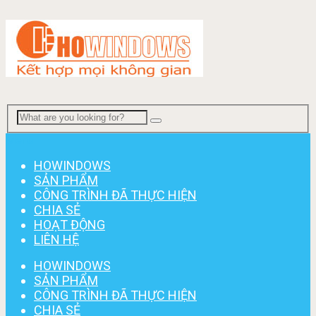
Menu
HOWINDOWS
SẢN PHẨM
CÔNG TRÌNH ĐÃ THỰC HIỆN
CHIA SẺ
HOẠT ĐỘNG
LIÊN HỆ
HOWINDOWS
SẢN PHẨM
CÔNG TRÌNH ĐÃ THỰC HIỆN
CHIA SẺ