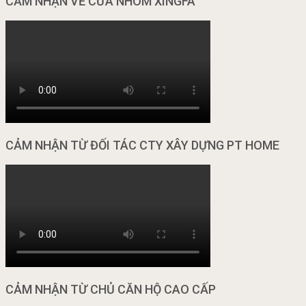
CẢM NHẬN VỀ CỬA NHÔM XINGFA
CẢM NHẬN TỪ ĐỐI TÁC CTY XÂY DỰNG PT HOME
CẢM NHẬN TỪ CHỦ CĂN HỘ CAO CẤP