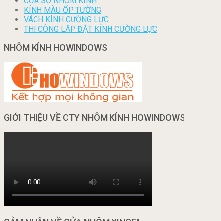
CỬA SỔ NHÔM KÍNH
KÍNH MÀU ỐP TƯỜNG
VÁCH KÍNH CƯỜNG LỰC
THI CÔNG LẮP ĐẶT KÍNH CƯỜNG LỰC
NHÔM KÍNH HOWINDOWS
GIỚI THIỆU VỀ CTY NHÔM KÍNH HOWINDOWS