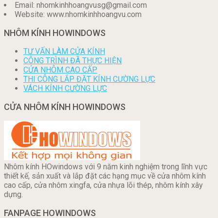
Email: nhomkinhhoangvusg@gmail.com
Website: www.nhomkinhhoangvu.com
NHÔM KÍNH HOWINDOWS
TƯ VẤN LÀM CỬA KÍNH
CÔNG TRÌNH ĐÃ THỰC HIỆN
CỬA NHÔM CAO CẤP
THI CÔNG LẮP ĐẶT KÍNH CƯỜNG LỰC
VÁCH KÍNH CƯỜNG LỰC
CỬA NHÔM KÍNH HOWINDOWS
Nhôm kính HOwindows với 9 năm kinh nghiệm trong lĩnh vực
thiết kế, sản xuất và lắp đặt các hạng mục về cửa nhôm kính
cao cấp, cửa nhôm xingfa, cửa nhựa lõi thép, nhôm kính xây
dựng.
FANPAGE HOWINDOWS