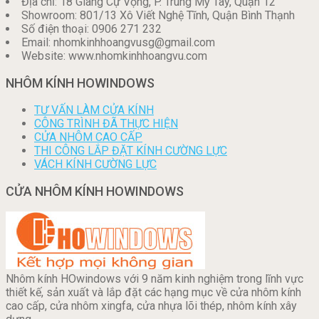
Địa chỉ: 18 Giang Cự Vọng, P. Trung Mỹ Tây, Quận 12
Showroom: 801/13 Xô Viết Nghệ Tĩnh, Quận Bình Thạnh
Số điện thoại: 0906 271 232
Email: nhomkinhhoangvusg@gmail.com
Website: www.nhomkinhhoangvu.com
NHÔM KÍNH HOWINDOWS
TƯ VẤN LÀM CỬA KÍNH
CÔNG TRÌNH ĐÃ THỰC HIỆN
CỬA NHÔM CAO CẤP
THI CÔNG LẮP ĐẶT KÍNH CƯỜNG LỰC
VÁCH KÍNH CƯỜNG LỰC
CỬA NHÔM KÍNH HOWINDOWS
Nhôm kính HOwindows với 9 năm kinh nghiệm trong lĩnh vực
thiết kế, sản xuất và lắp đặt các hạng mục về cửa nhôm kính
cao cấp, cửa nhôm xingfa, cửa nhựa lõi thép, nhôm kính xây