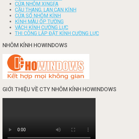
CỬA NHÔM XINGFA
CẦU THANG, LAN CAN KÍNH
CỬA SỔ NHÔM KÍNH
KÍNH MÀU ỐP TƯỜNG
VÁCH KÍNH CƯỜNG LỰC
THI CÔNG LẮP ĐẶT KÍNH CƯỜNG LỰC
NHÔM KÍNH HOWINDOWS
GIỚI THIỆU VỀ CTY NHÔM KÍNH HOWINDOWS