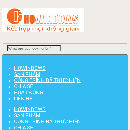
Menu
HOWINDOWS
SẢN PHẨM
CÔNG TRÌNH ĐÃ THỰC HIỆN
CHIA SẺ
HOẠT ĐỘNG
LIÊN HỆ
HOWINDOWS
SẢN PHẨM
CÔNG TRÌNH ĐÃ THỰC HIỆN
CHIA SẺ