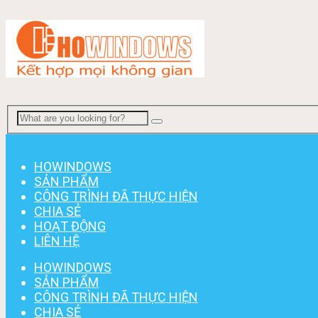
Menu
HOWINDOWS
SẢN PHẨM
CÔNG TRÌNH ĐÃ THỰC HIỆN
CHIA SẺ
HOẠT ĐỘNG
LIÊN HỆ
HOWINDOWS
SẢN PHẨM
CÔNG TRÌNH ĐÃ THỰC HIỆN
CHIA SẺ