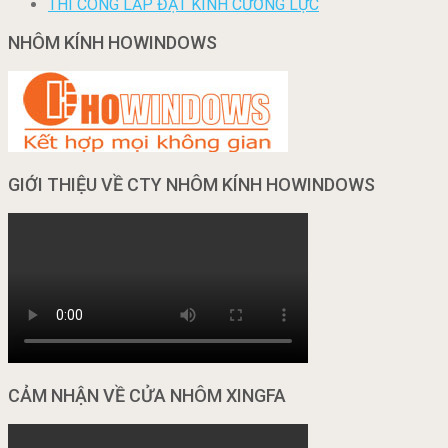
THI CÔNG LẮP ĐẶT KÍNH CƯỜNG LỰC
NHÔM KÍNH HOWINDOWS
GIỚI THIỆU VỀ CTY NHÔM KÍNH HOWINDOWS
CẢM NHẬN VỀ CỬA NHÔM XINGFA