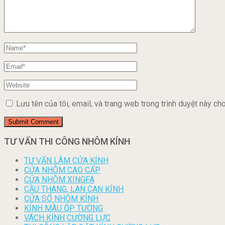
Lưu tên của tôi, email, và trang web trong trình duyệt này cho 
TƯ VẤN THI CÔNG NHÔM KÍNH
TƯ VẤN LÀM CỬA KÍNH
CỬA NHÔM CAO CẤP
CỬA NHÔM XINGFA
CẦU THANG, LAN CAN KÍNH
CỬA SỔ NHÔM KÍNH
KÍNH MÀU ỐP TƯỜNG
VÁCH KÍNH CƯỜNG LỰC