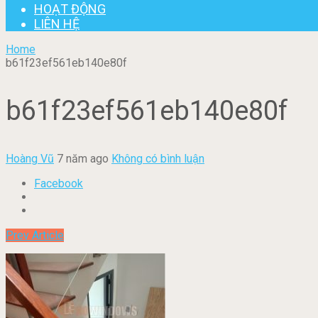
HOẠT ĐỘNG
LIÊN HỆ
Home
b61f23ef561eb140e80f
b61f23ef561eb140e80f
Hoàng Vũ
7 năm ago
Không có bình luận
Facebook
Prev Article