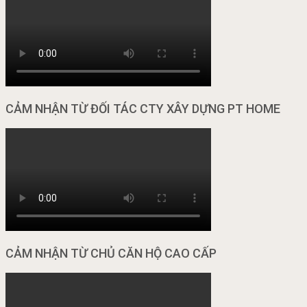
CẢM NHẬN TỪ ĐỐI TÁC CTY XÂY DỰNG PT HOME
CẢM NHẬN TỪ CHỦ CĂN HỘ CAO CẤP