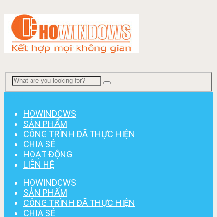
Menu
HOWINDOWS
SẢN PHẨM
CÔNG TRÌNH ĐÃ THỰC HIỆN
CHIA SẺ
HOẠT ĐỘNG
LIÊN HỆ
HOWINDOWS
SẢN PHẨM
CÔNG TRÌNH ĐÃ THỰC HIỆN
CHIA SẺ