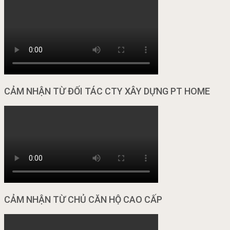
CẢM NHẬN TỪ ĐỐI TÁC CTY XÂY DỰNG PT HOME
CẢM NHẬN TỪ CHỦ CĂN HỘ CAO CẤP