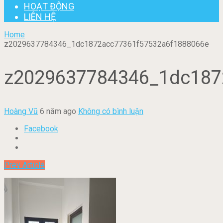
HOẠT ĐỘNG
LIÊN HỆ
Home
z2029637784346_1dc1872acc77361f57532a6f1888066e
z2029637784346_1dc187
Hoàng Vũ
6 năm ago
Không có bình luận
Facebook
Prev Article