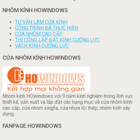
NHÔM KÍNH HOWINDOWS
TƯ VẤN LÀM CỬA KÍNH
CÔNG TRÌNH ĐÃ THỰC HIỆN
CỬA NHÔM CAO CẤP
THI CÔNG LẮP ĐẶT KÍNH CƯỜNG LỰC
VÁCH KÍNH CƯỜNG LỰC
CỬA NHÔM KÍNH HOWINDOWS
Nhôm kính HOwindows với 9 năm kinh nghiệm trong lĩnh vực
thiết kế, sản xuất và lắp đặt các hạng mục về cửa nhôm kính
cao cấp, cửa nhôm xingfa, cửa nhựa lõi thép, nhôm kính xây
dựng.
FANPAGE HOWINDOWS