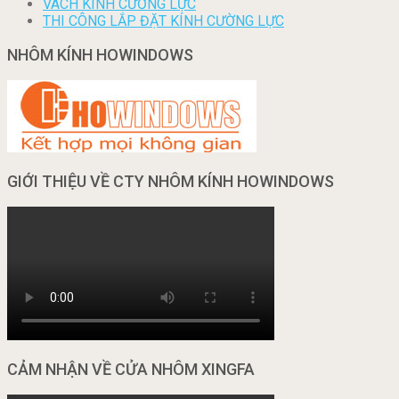
VÁCH KÍNH CƯỜNG LỰC
THI CÔNG LẮP ĐẶT KÍNH CƯỜNG LỰC
NHÔM KÍNH HOWINDOWS
GIỚI THIỆU VỀ CTY NHÔM KÍNH HOWINDOWS
CẢM NHẬN VỀ CỬA NHÔM XINGFA