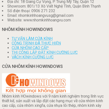
Địa chỉ: 18 Giang Cự Vọng, P. Trung Mỹ Tây, Quận 12
Showroom: 801/13 Xô Viết Nghệ Tĩnh, Quận Bình Thạnh
Số điện thoại: 0906 271 232
Email: nhomkinhhoangvusg@gmail.com
Website: www.nhomkinhhoangvu.com
NHÔM KÍNH HOWINDOWS
TƯ VẤN LÀM CỬA KÍNH
CÔNG TRÌNH ĐÃ THỰC HIỆN
CỬA NHÔM CAO CẤP
THI CÔNG LẮP ĐẶT KÍNH CƯỜNG LỰC
VÁCH KÍNH CƯỜNG LỰC
CỬA NHÔM KÍNH HOWINDOWS
Nhôm kính HOwindows với 9 năm kinh nghiệm trong lĩnh vực
thiết kế, sản xuất và lắp đặt các hạng mục về cửa nhôm kính
cao cấp, cửa nhôm xingfa, cửa nhựa lõi thép, nhôm kính xây