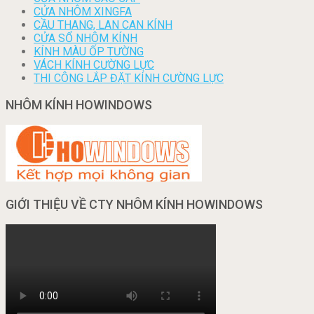
CỬA NHÔM XINGFA
CẦU THANG, LAN CAN KÍNH
CỬA SỔ NHÔM KÍNH
KÍNH MÀU ỐP TƯỜNG
VÁCH KÍNH CƯỜNG LỰC
THI CÔNG LẮP ĐẶT KÍNH CƯỜNG LỰC
NHÔM KÍNH HOWINDOWS
GIỚI THIỆU VỀ CTY NHÔM KÍNH HOWINDOWS