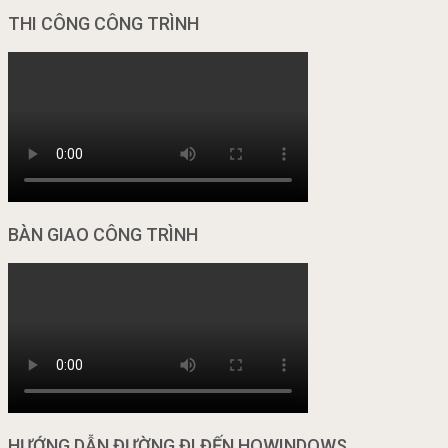
THI CÔNG CÔNG TRÌNH
BÀN GIAO CÔNG TRÌNH
HƯỚNG DẪN ĐƯỜNG ĐI ĐẾN HOWINDOWS