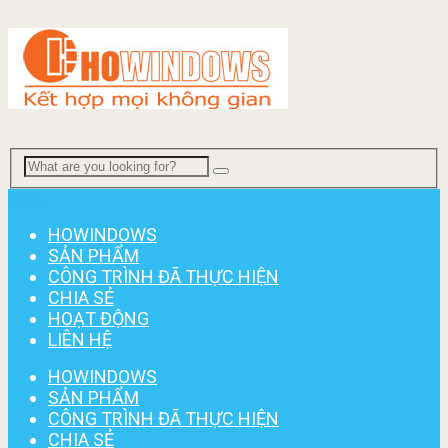
Menu
HOWINDOWS
SẢN PHẨM
CÔNG TRÌNH ĐÃ THỰC HIỆN
CHIA SẺ
HOẠT ĐỘNG
LIÊN HỆ
HOWINDOWS
SẢN PHẨM
CÔNG TRÌNH ĐÃ THỰC HIỆN
CHIA SẺ