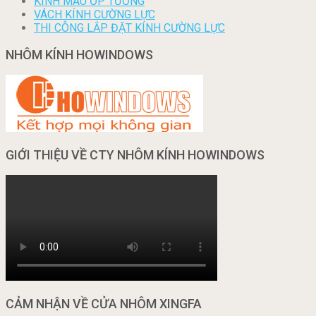
KÍNH MÀU ỐP TƯỜNG
VÁCH KÍNH CƯỜNG LỰC
THI CÔNG LẮP ĐẶT KÍNH CƯỜNG LỰC
NHÔM KÍNH HOWINDOWS
GIỚI THIỆU VỀ CTY NHÔM KÍNH HOWINDOWS
CẢM NHẬN VỀ CỬA NHÔM XINGFA