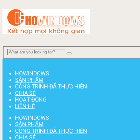
Menu
HOWINDOWS
SẢN PHẨM
CÔNG TRÌNH ĐÃ THỰC HIỆN
CHIA SẺ
HOẠT ĐỘNG
LIÊN HỆ
HOWINDOWS
SẢN PHẨM
CÔNG TRÌNH ĐÃ THỰC HIỆN
CHIA SẺ