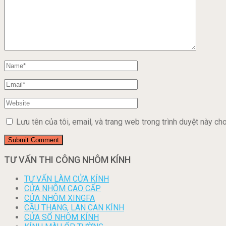
Lưu tên của tôi, email, và trang web trong trình duyệt này cho 
TƯ VẤN THI CÔNG NHÔM KÍNH
TƯ VẤN LÀM CỬA KÍNH
CỬA NHÔM CAO CẤP
CỬA NHÔM XINGFA
CẦU THANG, LAN CAN KÍNH
CỬA SỔ NHÔM KÍNH