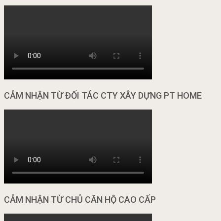
CẢM NHẬN TỪ ĐỐI TÁC CTY XÂY DỰNG PT HOME
CẢM NHẬN TỪ CHỦ CĂN HỘ CAO CẤP