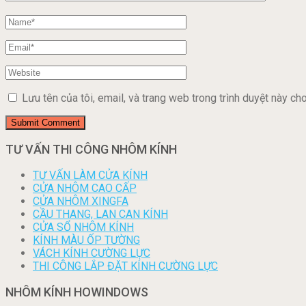
Lưu tên của tôi, email, và trang web trong trình duyệt này cho 
TƯ VẤN THI CÔNG NHÔM KÍNH
TƯ VẤN LÀM CỬA KÍNH
CỬA NHÔM CAO CẤP
CỬA NHÔM XINGFA
CẦU THANG, LAN CAN KÍNH
CỬA SỔ NHÔM KÍNH
KÍNH MÀU ỐP TƯỜNG
VÁCH KÍNH CƯỜNG LỰC
THI CÔNG LẮP ĐẶT KÍNH CƯỜNG LỰC
NHÔM KÍNH HOWINDOWS