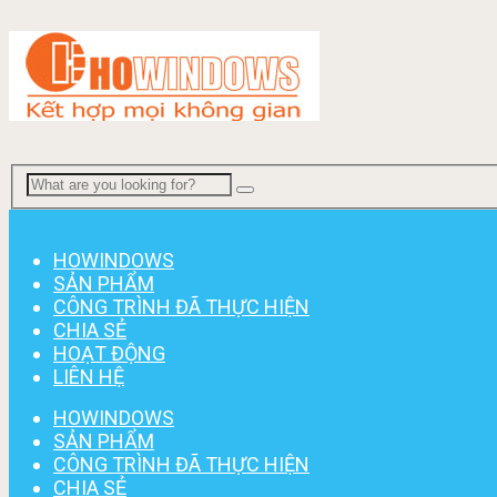
Menu
HOWINDOWS
SẢN PHẨM
CÔNG TRÌNH ĐÃ THỰC HIỆN
CHIA SẺ
HOẠT ĐỘNG
LIÊN HỆ
HOWINDOWS
SẢN PHẨM
CÔNG TRÌNH ĐÃ THỰC HIỆN
CHIA SẺ