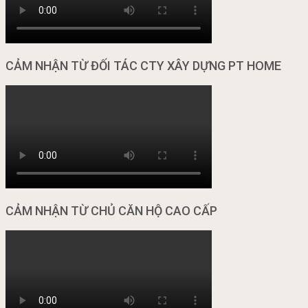
CẢM NHẬN TỪ ĐỐI TÁC CTY XÂY DỰNG PT HOME
CẢM NHẬN TỪ CHỦ CĂN HỘ CAO CẤP