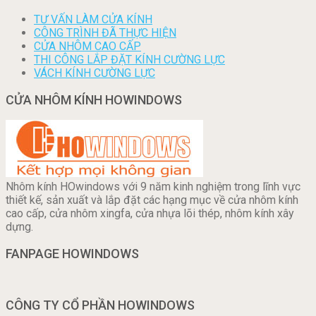
TƯ VẤN LÀM CỬA KÍNH
CÔNG TRÌNH ĐÃ THỰC HIỆN
CỬA NHÔM CAO CẤP
THI CÔNG LẮP ĐẶT KÍNH CƯỜNG LỰC
VÁCH KÍNH CƯỜNG LỰC
CỬA NHÔM KÍNH HOWINDOWS
Nhôm kính HOwindows với 9 năm kinh nghiệm trong lĩnh vực
thiết kế, sản xuất và lắp đặt các hạng mục về cửa nhôm kính
cao cấp, cửa nhôm xingfa, cửa nhựa lõi thép, nhôm kính xây
dựng.
FANPAGE HOWINDOWS
CÔNG TY CỔ PHẦN HOWINDOWS