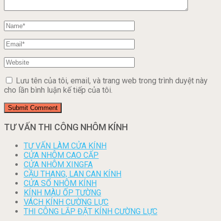
Lưu tên của tôi, email, và trang web trong trình duyệt này
cho lần bình luận kế tiếp của tôi.
TƯ VẤN THI CÔNG NHÔM KÍNH
TƯ VẤN LÀM CỬA KÍNH
CỬA NHÔM CAO CẤP
CỬA NHÔM XINGFA
CẦU THANG, LAN CAN KÍNH
CỬA SỔ NHÔM KÍNH
KÍNH MÀU ỐP TƯỜNG
VÁCH KÍNH CƯỜNG LỰC
THI CÔNG LẮP ĐẶT KÍNH CƯỜNG LỰC