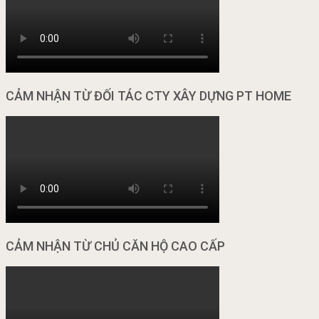
CẢM NHẬN TỪ ĐỐI TÁC CTY XÂY DỰNG PT HOME
CẢM NHẬN TỪ CHỦ CĂN HỘ CAO CẤP