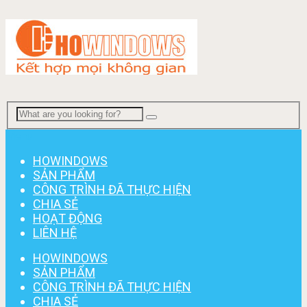
Menu
HOWINDOWS
SẢN PHẨM
CÔNG TRÌNH ĐÃ THỰC HIỆN
CHIA SẺ
HOẠT ĐỘNG
LIÊN HỆ
HOWINDOWS
SẢN PHẨM
CÔNG TRÌNH ĐÃ THỰC HIỆN
CHIA SẺ