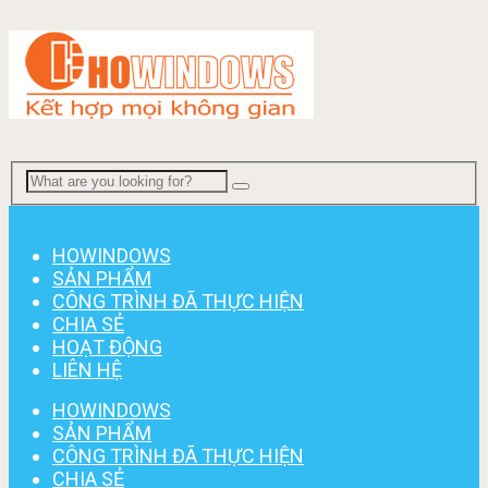
Menu
HOWINDOWS
SẢN PHẨM
CÔNG TRÌNH ĐÃ THỰC HIỆN
CHIA SẺ
HOẠT ĐỘNG
LIÊN HỆ
HOWINDOWS
SẢN PHẨM
CÔNG TRÌNH ĐÃ THỰC HIỆN
CHIA SẺ