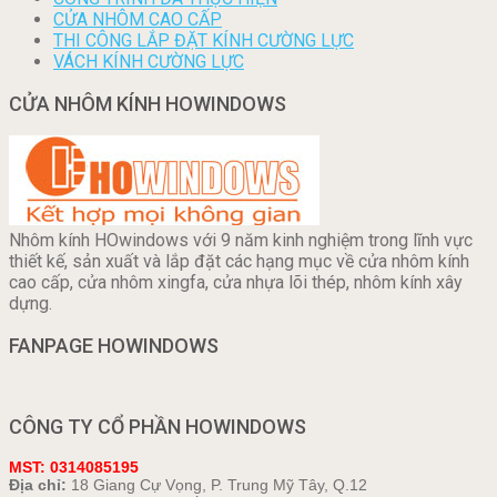
CỬA NHÔM CAO CẤP
THI CÔNG LẮP ĐẶT KÍNH CƯỜNG LỰC
VÁCH KÍNH CƯỜNG LỰC
CỬA NHÔM KÍNH HOWINDOWS
Nhôm kính HOwindows với 9 năm kinh nghiệm trong lĩnh vực
thiết kế, sản xuất và lắp đặt các hạng mục về cửa nhôm kính
cao cấp, cửa nhôm xingfa, cửa nhựa lõi thép, nhôm kính xây
dựng.
FANPAGE HOWINDOWS
CÔNG TY CỔ PHẦN HOWINDOWS
MST: 0314085195
Địa chỉ:
18 Giang Cự Vọng, P. Trung Mỹ Tây, Q.12