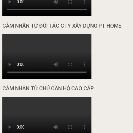
CẢM NHẬN TỪ ĐỐI TÁC CTY XÂY DỰNG PT HOME
CẢM NHẬN TỪ CHỦ CĂN HỘ CAO CẤP