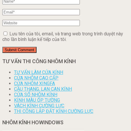
Lưu tên của tôi, email, và trang web trong trình duyệt này
cho lần bình luận kế tiếp của tôi.
TƯ VẤN THI CÔNG NHÔM KÍNH
TƯ VẤN LÀM CỬA KÍNH
CỬA NHÔM CAO CẤP
CỬA NHÔM XINGFA
CẦU THANG, LAN CAN KÍNH
CỬA SỔ NHÔM KÍNH
KÍNH MÀU ỐP TƯỜNG
VÁCH KÍNH CƯỜNG LỰC
THI CÔNG LẮP ĐẶT KÍNH CƯỜNG LỰC
NHÔM KÍNH HOWINDOWS