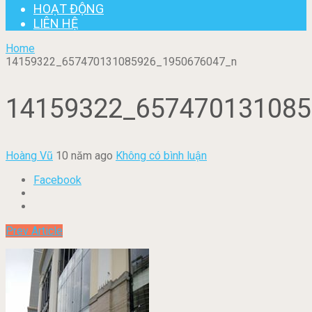
HOẠT ĐỘNG
LIÊN HỆ
Home
14159322_657470131085926_1950676047_n
14159322_657470131085
Hoàng Vũ
10 năm ago
Không có bình luận
Facebook
Prev Article