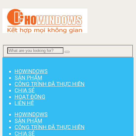
Menu
HOWINDOWS
SẢN PHẨM
CÔNG TRÌNH ĐÃ THỰC HIỆN
CHIA SẺ
HOẠT ĐỘNG
LIÊN HỆ
HOWINDOWS
SẢN PHẨM
CÔNG TRÌNH ĐÃ THỰC HIỆN
CHIA SẺ