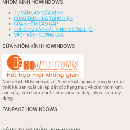
NHÔM KÍNH HOWINDOWS
TƯ VẤN LÀM CỬA KÍNH
CÔNG TRÌNH ĐÃ THỰC HIỆN
CỬA NHÔM CAO CẤP
THI CÔNG LẮP ĐẶT KÍNH CƯỜNG LỰC
VÁCH KÍNH CƯỜNG LỰC
CỬA NHÔM KÍNH HOWINDOWS
Nhôm kính HOwindows với 9 năm kinh nghiệm trong lĩnh vực
thiết kế, sản xuất và lắp đặt các hạng mục về cửa nhôm kính
cao cấp, cửa nhôm xingfa, cửa nhựa lõi thép, nhôm kính xây
dựng.
FANPAGE HOWINDOWS