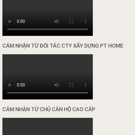
CẢM NHẬN TỪ ĐỐI TÁC CTY XÂY DỰNG PT HOME
CẢM NHẬN TỪ CHỦ CĂN HỘ CAO CẤP