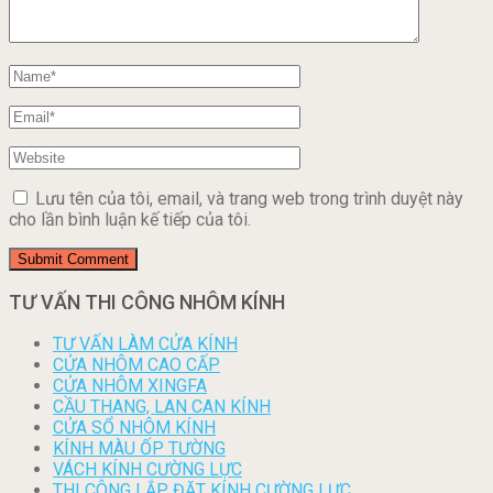
Lưu tên của tôi, email, và trang web trong trình duyệt này
cho lần bình luận kế tiếp của tôi.
TƯ VẤN THI CÔNG NHÔM KÍNH
TƯ VẤN LÀM CỬA KÍNH
CỬA NHÔM CAO CẤP
CỬA NHÔM XINGFA
CẦU THANG, LAN CAN KÍNH
CỬA SỔ NHÔM KÍNH
KÍNH MÀU ỐP TƯỜNG
VÁCH KÍNH CƯỜNG LỰC
THI CÔNG LẮP ĐẶT KÍNH CƯỜNG LỰC