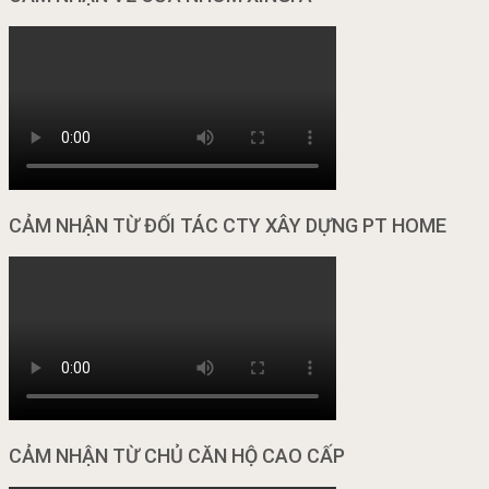
CẢM NHẬN TỪ ĐỐI TÁC CTY XÂY DỰNG PT HOME
CẢM NHẬN TỪ CHỦ CĂN HỘ CAO CẤP