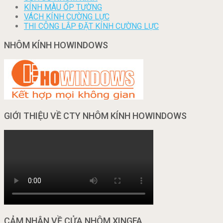
KÍNH MÀU ỐP TƯỜNG
VÁCH KÍNH CƯỜNG LỰC
THI CÔNG LẮP ĐẶT KÍNH CƯỜNG LỰC
NHÔM KÍNH HOWINDOWS
GIỚI THIỆU VỀ CTY NHÔM KÍNH HOWINDOWS
CẢM NHẬN VỀ CỬA NHÔM XINGFA