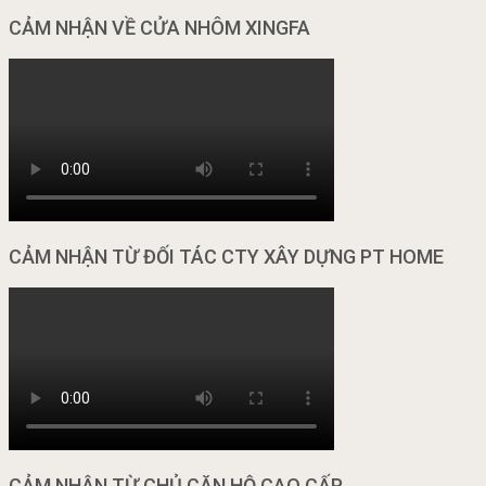
CẢM NHẬN VỀ CỬA NHÔM XINGFA
CẢM NHẬN TỪ ĐỐI TÁC CTY XÂY DỰNG PT HOME
CẢM NHẬN TỪ CHỦ CĂN HỘ CAO CẤP