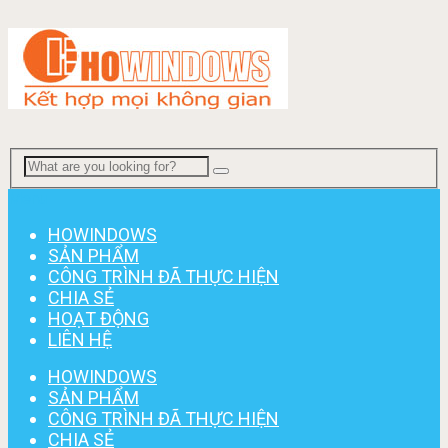
Menu
HOWINDOWS
SẢN PHẨM
CÔNG TRÌNH ĐÃ THỰC HIỆN
CHIA SẺ
HOẠT ĐỘNG
LIÊN HỆ
HOWINDOWS
SẢN PHẨM
CÔNG TRÌNH ĐÃ THỰC HIỆN
CHIA SẺ