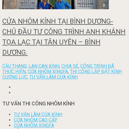
CỬA NHÔM KÍNH TẠI BÌNH DƯƠNG-
CHỦ ĐẦU TƯ CÔNG TRÌNH ANH KHÁNH
TỌA LẠC TẠI TÂN UYÊN – BÌNH
DƯƠNG.
CẦU THANG, LAN CAN KÍNH
,
CHIA SẺ
,
CÔNG TRÌNH ĐÃ
THỰC HIỆN
,
CỬA NHÔM XINGFA
,
THI CÔNG LẮP ĐẶT KÍNH
CƯỜNG LỰC
,
TƯ VẤN LÀM CỬA KÍNH
TƯ VẤN THI CÔNG NHÔM KÍNH
TƯ VẤN LÀM CỬA KÍNH
CỬA NHÔM CAO CẤP
CỬA NHÔM XINGFA