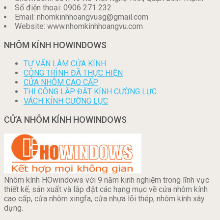
Số điện thoại: 0906 271 232
Email: nhomkinhhoangvusg@gmail.com
Website: www.nhomkinhhoangvu.com
NHÔM KÍNH HOWINDOWS
TƯ VẤN LÀM CỬA KÍNH
CÔNG TRÌNH ĐÃ THỰC HIỆN
CỬA NHÔM CAO CẤP
THI CÔNG LẮP ĐẶT KÍNH CƯỜNG LỰC
VÁCH KÍNH CƯỜNG LỰC
CỬA NHÔM KÍNH HOWINDOWS
Nhôm kính HOwindows với 9 năm kinh nghiệm trong lĩnh vực
thiết kế, sản xuất và lắp đặt các hạng mục về cửa nhôm kính
cao cấp, cửa nhôm xingfa, cửa nhựa lõi thép, nhôm kính xây
dựng.