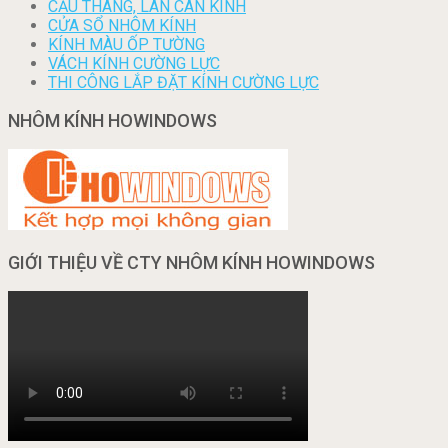
CẦU THANG, LAN CAN KÍNH
CỬA SỔ NHÔM KÍNH
KÍNH MÀU ỐP TƯỜNG
VÁCH KÍNH CƯỜNG LỰC
THI CÔNG LẮP ĐẶT KÍNH CƯỜNG LỰC
NHÔM KÍNH HOWINDOWS
GIỚI THIỆU VỀ CTY NHÔM KÍNH HOWINDOWS