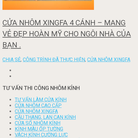
CỬA NHÔM XINGFA 4 CÁNH – MANG
VẺ ĐẸP HOÀN MỸ CHO NGÔI NHÀ CỦA
BẠN .
CHIA SẺ
,
CÔNG TRÌNH ĐÃ THỰC HIỆN
,
CỬA NHÔM XINGFA
TƯ VẤN THI CÔNG NHÔM KÍNH
TƯ VẤN LÀM CỬA KÍNH
CỬA NHÔM CAO CẤP
CỬA NHÔM XINGFA
CẦU THANG, LAN CAN KÍNH
CỬA SỔ NHÔM KÍNH
KÍNH MÀU ỐP TƯỜNG
VÁCH KÍNH CƯỜNG LỰC