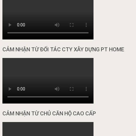
CẢM NHẬN TỪ ĐỐI TÁC CTY XÂY DỰNG PT HOME
CẢM NHẬN TỪ CHỦ CĂN HỘ CAO CẤP