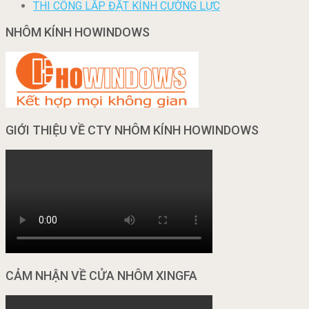
THI CÔNG LẮP ĐẶT KÍNH CƯỜNG LỰC
NHÔM KÍNH HOWINDOWS
GIỚI THIỆU VỀ CTY NHÔM KÍNH HOWINDOWS
CẢM NHẬN VỀ CỬA NHÔM XINGFA