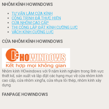
NHÔM KÍNH HOWINDOWS
TƯ VẤN LÀM CỬA KÍNH
CÔNG TRÌNH ĐÃ THỰC HIỆN
CỬA NHÔM CAO CẤP
THI CÔNG LẮP ĐẶT KÍNH CƯỜNG LỰC
VÁCH KÍNH CƯỜNG LỰC
CỬA NHÔM KÍNH HOWINDOWS
Nhôm kính HOwindows với 9 năm kinh nghiệm trong lĩnh vực
thiết kế, sản xuất và lắp đặt các hạng mục về cửa nhôm kính
cao cấp, cửa nhôm xingfa, cửa nhựa lõi thép, nhôm kính xây
dựng.
FANPAGE HOWINDOWS