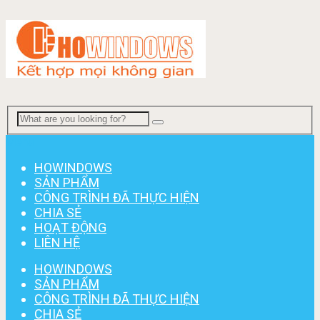
Menu
HOWINDOWS
SẢN PHẨM
CÔNG TRÌNH ĐÃ THỰC HIỆN
CHIA SẺ
HOẠT ĐỘNG
LIÊN HỆ
HOWINDOWS
SẢN PHẨM
CÔNG TRÌNH ĐÃ THỰC HIỆN
CHIA SẺ