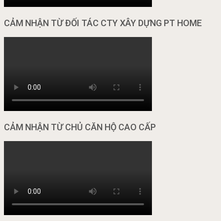
CẢM NHẬN TỪ ĐỐI TÁC CTY XÂY DỰNG PT HOME
CẢM NHẬN TỪ CHỦ CĂN HỘ CAO CẤP