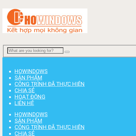
Menu
HOWINDOWS
SẢN PHẨM
CÔNG TRÌNH ĐÃ THỰC HIỆN
CHIA SẺ
HOẠT ĐỘNG
LIÊN HỆ
HOWINDOWS
SẢN PHẨM
CÔNG TRÌNH ĐÃ THỰC HIỆN
CHIA SẺ