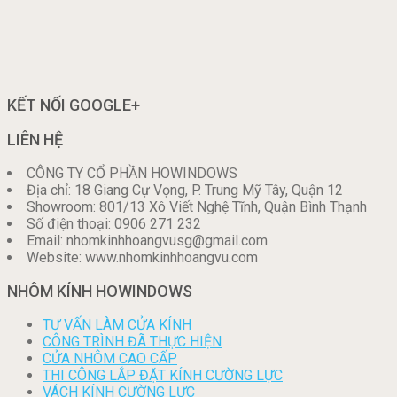
KẾT NỐI GOOGLE+
LIÊN HỆ
CÔNG TY CỔ PHẦN HOWINDOWS
Địa chỉ: 18 Giang Cự Vọng, P. Trung Mỹ Tây, Quận 12
Showroom: 801/13 Xô Viết Nghệ Tĩnh, Quận Bình Thạnh
Số điện thoại: 0906 271 232
Email: nhomkinhhoangvusg@gmail.com
Website: www.nhomkinhhoangvu.com
NHÔM KÍNH HOWINDOWS
TƯ VẤN LÀM CỬA KÍNH
CÔNG TRÌNH ĐÃ THỰC HIỆN
CỬA NHÔM CAO CẤP
THI CÔNG LẮP ĐẶT KÍNH CƯỜNG LỰC
VÁCH KÍNH CƯỜNG LỰC