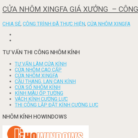
CỬA NHÔM XINGFA GIÁ XƯỞNG – CÔNG 
CHIA SẺ
,
CÔNG TRÌNH ĐÃ THỰC HIỆN
,
CỬA NHÔM XINGFA
TƯ VẤN THI CÔNG NHÔM KÍNH
TƯ VẤN LÀM CỬA KÍNH
CỬA NHÔM CAO CẤP
CỬA NHÔM XINGFA
CẦU THANG, LAN CAN KÍNH
CỬA SỔ NHÔM KÍNH
KÍNH MÀU ỐP TƯỜNG
VÁCH KÍNH CƯỜNG LỰC
THI CÔNG LẮP ĐẶT KÍNH CƯỜNG LỰC
NHÔM KÍNH HOWINDOWS