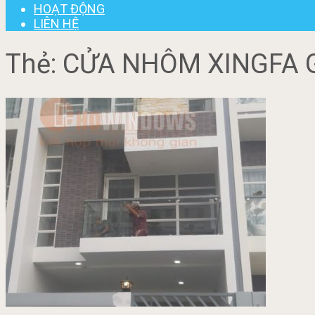
HOẠT ĐỘNG
LIÊN HỆ
Thẻ:
CỬA NHÔM XINGFA 