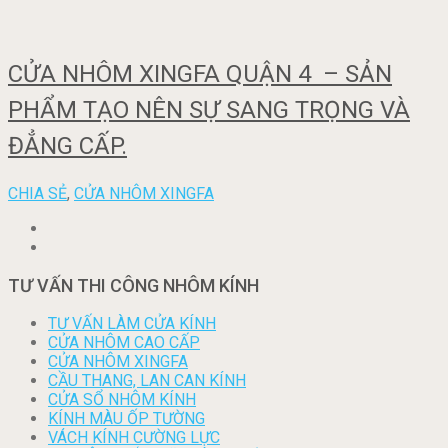
CỬA NHÔM XINGFA QUẬN 4 – SẢN
PHẨM TẠO NÊN SỰ SANG TRỌNG VÀ
ĐẲNG CẤP.
CHIA SẺ
,
CỬA NHÔM XINGFA
TƯ VẤN THI CÔNG NHÔM KÍNH
TƯ VẤN LÀM CỬA KÍNH
CỬA NHÔM CAO CẤP
CỬA NHÔM XINGFA
CẦU THANG, LAN CAN KÍNH
CỬA SỔ NHÔM KÍNH
KÍNH MÀU ỐP TƯỜNG
VÁCH KÍNH CƯỜNG LỰC