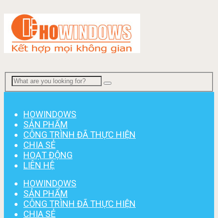
Menu
HOWINDOWS
SẢN PHẨM
CÔNG TRÌNH ĐÃ THỰC HIỆN
CHIA SẺ
HOẠT ĐỘNG
LIÊN HỆ
HOWINDOWS
SẢN PHẨM
CÔNG TRÌNH ĐÃ THỰC HIỆN
CHIA SẺ