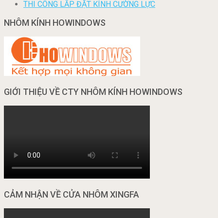
THI CÔNG LẮP ĐẶT KÍNH CƯỜNG LỰC
NHÔM KÍNH HOWINDOWS
GIỚI THIỆU VỀ CTY NHÔM KÍNH HOWINDOWS
CẢM NHẬN VỀ CỬA NHÔM XINGFA