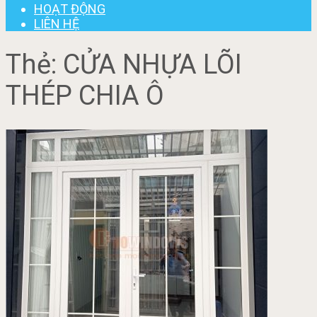
HOẠT ĐỘNG
LIÊN HỆ
Thẻ:
CỬA NHỰA LÕI
THÉP CHIA Ô