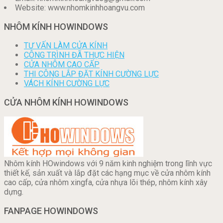
Website: www.nhomkinhhoangvu.com
NHÔM KÍNH HOWINDOWS
TƯ VẤN LÀM CỬA KÍNH
CÔNG TRÌNH ĐÃ THỰC HIỆN
CỬA NHÔM CAO CẤP
THI CÔNG LẮP ĐẶT KÍNH CƯỜNG LỰC
VÁCH KÍNH CƯỜNG LỰC
CỬA NHÔM KÍNH HOWINDOWS
Nhôm kính HOwindows với 9 năm kinh nghiệm trong lĩnh vực
thiết kế, sản xuất và lắp đặt các hạng mục về cửa nhôm kính
cao cấp, cửa nhôm xingfa, cửa nhựa lõi thép, nhôm kính xây
dựng.
FANPAGE HOWINDOWS