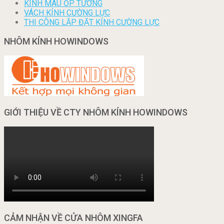
KÍNH MÀU ỐP TƯỜNG
VÁCH KÍNH CƯỜNG LỰC
THI CÔNG LẮP ĐẶT KÍNH CƯỜNG LỰC
NHÔM KÍNH HOWINDOWS
GIỚI THIỆU VỀ CTY NHÔM KÍNH HOWINDOWS
CẢM NHẬN VỀ CỬA NHÔM XINGFA