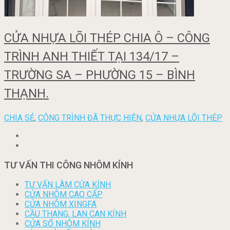
CỬA NHỰA LÕI THÉP CHIA Ô – CÔNG
TRÌNH ANH THIẾT TẠI 134/17 –
TRƯỜNG SA – PHƯỜNG 15 – BÌNH
THẠNH.
CHIA SẺ
,
CÔNG TRÌNH ĐÃ THỰC HIỆN
,
CỬA NHỰA LÕI THÉP
TƯ VẤN THI CÔNG NHÔM KÍNH
TƯ VẤN LÀM CỬA KÍNH
CỬA NHÔM CAO CẤP
CỬA NHÔM XINGFA
CẦU THANG, LAN CAN KÍNH
CỬA SỔ NHÔM KÍNH