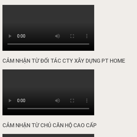
CẢM NHẬN TỪ ĐỐI TÁC CTY XÂY DỰNG PT HOME
CẢM NHẬN TỪ CHỦ CĂN HỘ CAO CẤP