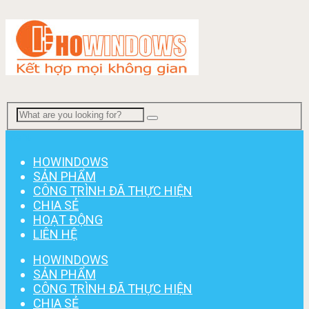
Menu
HOWINDOWS
SẢN PHẨM
CÔNG TRÌNH ĐÃ THỰC HIỆN
CHIA SẺ
HOẠT ĐỘNG
LIÊN HỆ
HOWINDOWS
SẢN PHẨM
CÔNG TRÌNH ĐÃ THỰC HIỆN
CHIA SẺ