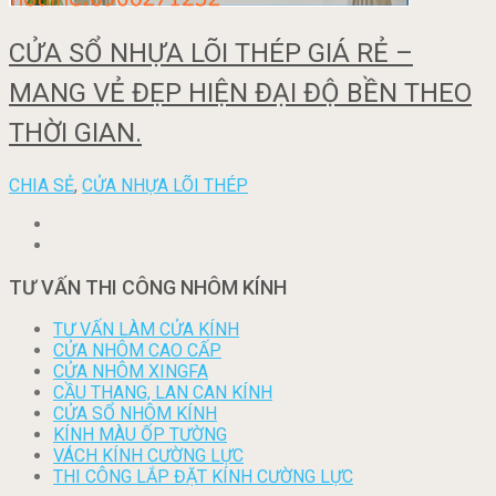
CỬA SỔ NHỰA LÕI THÉP GIÁ RẺ –
MANG VẺ ĐẸP HIỆN ĐẠI ĐỘ BỀN THEO
THỜI GIAN.
CHIA SẺ
,
CỬA NHỰA LÕI THÉP
TƯ VẤN THI CÔNG NHÔM KÍNH
TƯ VẤN LÀM CỬA KÍNH
CỬA NHÔM CAO CẤP
CỬA NHÔM XINGFA
CẦU THANG, LAN CAN KÍNH
CỬA SỔ NHÔM KÍNH
KÍNH MÀU ỐP TƯỜNG
VÁCH KÍNH CƯỜNG LỰC
THI CÔNG LẮP ĐẶT KÍNH CƯỜNG LỰC