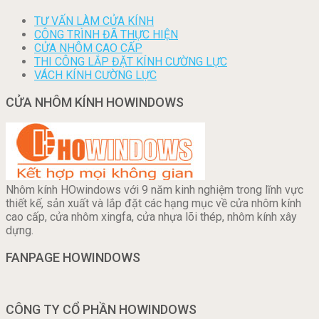
TƯ VẤN LÀM CỬA KÍNH
CÔNG TRÌNH ĐÃ THỰC HIỆN
CỬA NHÔM CAO CẤP
THI CÔNG LẮP ĐẶT KÍNH CƯỜNG LỰC
VÁCH KÍNH CƯỜNG LỰC
CỬA NHÔM KÍNH HOWINDOWS
Nhôm kính HOwindows với 9 năm kinh nghiệm trong lĩnh vực
thiết kế, sản xuất và lắp đặt các hạng mục về cửa nhôm kính
cao cấp, cửa nhôm xingfa, cửa nhựa lõi thép, nhôm kính xây
dựng.
FANPAGE HOWINDOWS
CÔNG TY CỔ PHẦN HOWINDOWS