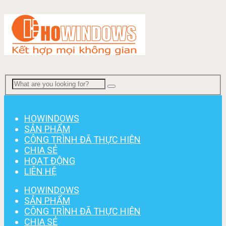
Menu
HOWINDOWS
SẢN PHẨM
CÔNG TRÌNH ĐÃ THỰC HIỆN
CHIA SẺ
HOẠT ĐỘNG
LIÊN HỆ
HOWINDOWS
SẢN PHẨM
CÔNG TRÌNH ĐÃ THỰC HIỆN
CHIA SẺ