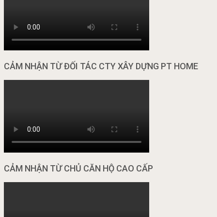
CẢM NHẬN TỪ ĐỐI TÁC CTY XÂY DỰNG PT HOME
CẢM NHẬN TỪ CHỦ CĂN HỘ CAO CẤP