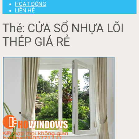
HOẠT ĐỘNG
LIÊN HỆ
Thẻ:
CỬA SỔ NHỰA LÕI
THÉP GIÁ RẺ