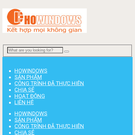
Menu
HOWINDOWS
SẢN PHẨM
CÔNG TRÌNH ĐÃ THỰC HIỆN
CHIA SẺ
HOẠT ĐỘNG
LIÊN HỆ
HOWINDOWS
SẢN PHẨM
CÔNG TRÌNH ĐÃ THỰC HIỆN
CHIA SẺ