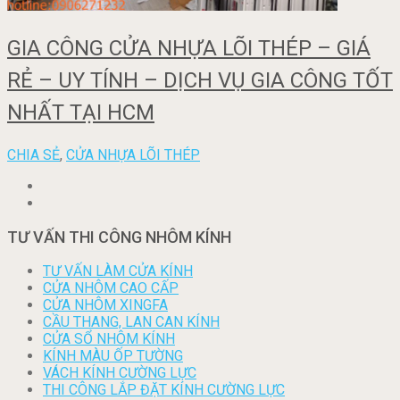
GIA CÔNG CỬA NHỰA LÕI THÉP – GIÁ
RẺ – UY TÍNH – DỊCH VỤ GIA CÔNG TỐT
NHẤT TẠI HCM
CHIA SẺ
,
CỬA NHỰA LÕI THÉP
TƯ VẤN THI CÔNG NHÔM KÍNH
TƯ VẤN LÀM CỬA KÍNH
CỬA NHÔM CAO CẤP
CỬA NHÔM XINGFA
CẦU THANG, LAN CAN KÍNH
CỬA SỔ NHÔM KÍNH
KÍNH MÀU ỐP TƯỜNG
VÁCH KÍNH CƯỜNG LỰC
THI CÔNG LẮP ĐẶT KÍNH CƯỜNG LỰC