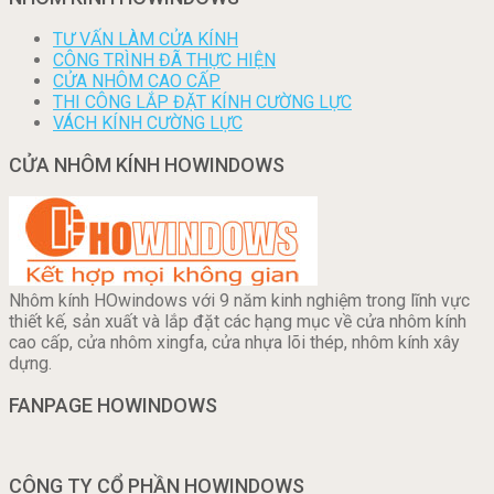
TƯ VẤN LÀM CỬA KÍNH
CÔNG TRÌNH ĐÃ THỰC HIỆN
CỬA NHÔM CAO CẤP
THI CÔNG LẮP ĐẶT KÍNH CƯỜNG LỰC
VÁCH KÍNH CƯỜNG LỰC
CỬA NHÔM KÍNH HOWINDOWS
Nhôm kính HOwindows với 9 năm kinh nghiệm trong lĩnh vực
thiết kế, sản xuất và lắp đặt các hạng mục về cửa nhôm kính
cao cấp, cửa nhôm xingfa, cửa nhựa lõi thép, nhôm kính xây
dựng.
FANPAGE HOWINDOWS
CÔNG TY CỔ PHẦN HOWINDOWS