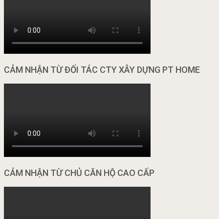
CẢM NHẬN TỪ ĐỐI TÁC CTY XÂY DỰNG PT HOME
CẢM NHẬN TỪ CHỦ CĂN HỘ CAO CẤP