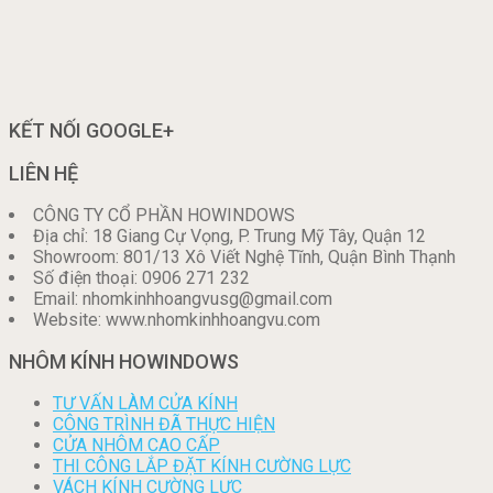
KẾT NỐI GOOGLE+
LIÊN HỆ
CÔNG TY CỔ PHẦN HOWINDOWS
Địa chỉ: 18 Giang Cự Vọng, P. Trung Mỹ Tây, Quận 12
Showroom: 801/13 Xô Viết Nghệ Tĩnh, Quận Bình Thạnh
Số điện thoại: 0906 271 232
Email: nhomkinhhoangvusg@gmail.com
Website: www.nhomkinhhoangvu.com
NHÔM KÍNH HOWINDOWS
TƯ VẤN LÀM CỬA KÍNH
CÔNG TRÌNH ĐÃ THỰC HIỆN
CỬA NHÔM CAO CẤP
THI CÔNG LẮP ĐẶT KÍNH CƯỜNG LỰC
VÁCH KÍNH CƯỜNG LỰC