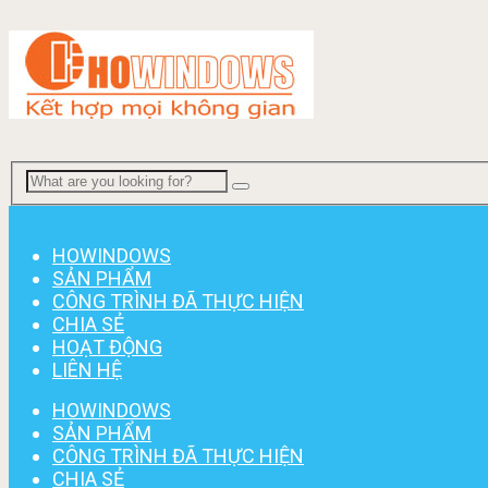
Menu
HOWINDOWS
SẢN PHẨM
CÔNG TRÌNH ĐÃ THỰC HIỆN
CHIA SẺ
HOẠT ĐỘNG
LIÊN HỆ
HOWINDOWS
SẢN PHẨM
CÔNG TRÌNH ĐÃ THỰC HIỆN
CHIA SẺ