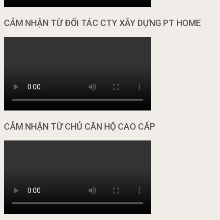
CẢM NHẬN TỪ ĐỐI TÁC CTY XÂY DỰNG PT HOME
CẢM NHẬN TỪ CHỦ CĂN HỘ CAO CẤP