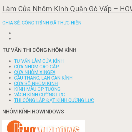
Làm Cửa Nhôm Kính Quận Gò Vấp – HOW
CHIA SẺ
,
CÔNG TRÌNH ĐÃ THỰC HIỆN
TƯ VẤN THI CÔNG NHÔM KÍNH
TƯ VẤN LÀM CỬA KÍNH
CỬA NHÔM CAO CẤP
CỬA NHÔM XINGFA
CẦU THANG, LAN CAN KÍNH
CỬA SỔ NHÔM KÍNH
KÍNH MÀU ỐP TƯỜNG
VÁCH KÍNH CƯỜNG LỰC
THI CÔNG LẮP ĐẶT KÍNH CƯỜNG LỰC
NHÔM KÍNH HOWINDOWS