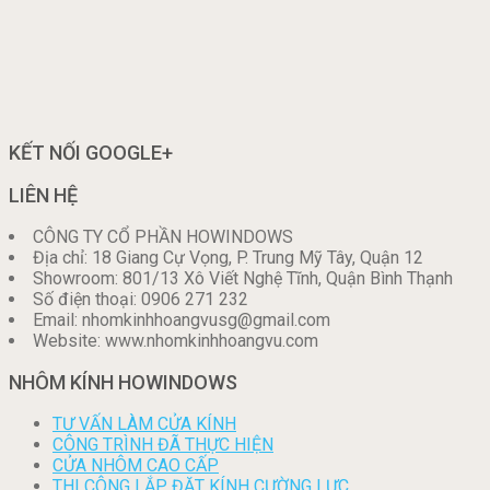
KẾT NỐI GOOGLE+
LIÊN HỆ
CÔNG TY CỔ PHẦN HOWINDOWS
Địa chỉ: 18 Giang Cự Vọng, P. Trung Mỹ Tây, Quận 12
Showroom: 801/13 Xô Viết Nghệ Tĩnh, Quận Bình Thạnh
Số điện thoại: 0906 271 232
Email: nhomkinhhoangvusg@gmail.com
Website: www.nhomkinhhoangvu.com
NHÔM KÍNH HOWINDOWS
TƯ VẤN LÀM CỬA KÍNH
CÔNG TRÌNH ĐÃ THỰC HIỆN
CỬA NHÔM CAO CẤP
THI CÔNG LẮP ĐẶT KÍNH CƯỜNG LỰC