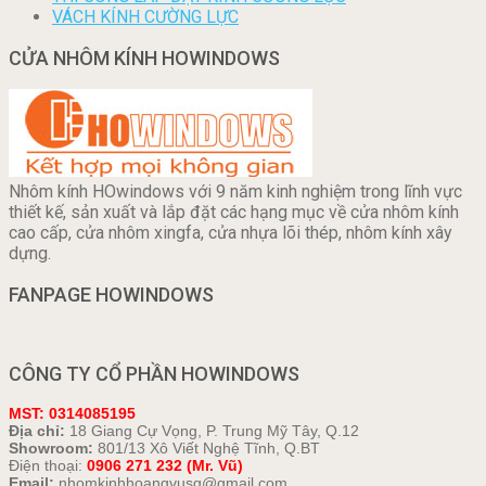
VÁCH KÍNH CƯỜNG LỰC
CỬA NHÔM KÍNH HOWINDOWS
Nhôm kính HOwindows với 9 năm kinh nghiệm trong lĩnh vực
thiết kế, sản xuất và lắp đặt các hạng mục về cửa nhôm kính
cao cấp, cửa nhôm xingfa, cửa nhựa lõi thép, nhôm kính xây
dựng.
FANPAGE HOWINDOWS
CÔNG TY CỔ PHẦN HOWINDOWS
MST: 0314085195
Địa chỉ:
18 Giang Cự Vọng, P. Trung Mỹ Tây, Q.12
Showroom:
801/13 Xô Viết Nghệ Tĩnh, Q.BT
Điện thoại:
0906 271 232 (Mr. Vũ)
Email:
nhomkinhhoangvusg@gmail.com