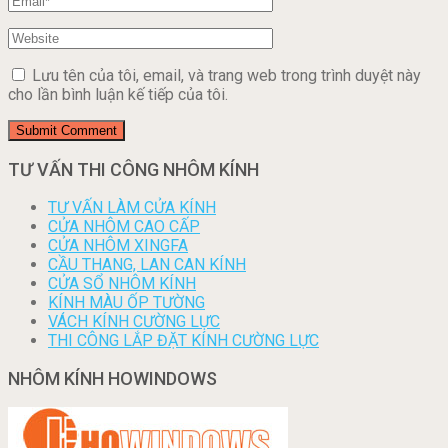
Lưu tên của tôi, email, và trang web trong trình duyệt này
cho lần bình luận kế tiếp của tôi.
TƯ VẤN THI CÔNG NHÔM KÍNH
TƯ VẤN LÀM CỬA KÍNH
CỬA NHÔM CAO CẤP
CỬA NHÔM XINGFA
CẦU THANG, LAN CAN KÍNH
CỬA SỔ NHÔM KÍNH
KÍNH MÀU ỐP TƯỜNG
VÁCH KÍNH CƯỜNG LỰC
THI CÔNG LẮP ĐẶT KÍNH CƯỜNG LỰC
NHÔM KÍNH HOWINDOWS