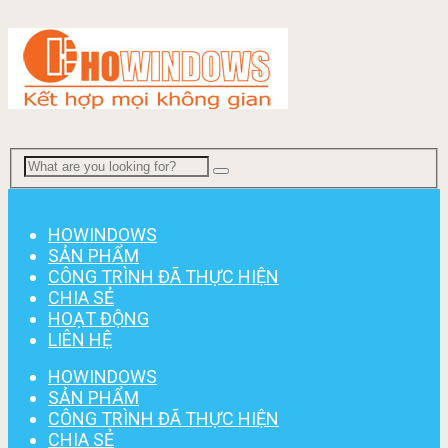
Menu
HOWINDOWS
SẢN PHẨM
CÔNG TRÌNH ĐÃ THỰC HIỆN
CHIA SẺ
HOẠT ĐỘNG
LIÊN HỆ
HOWINDOWS
SẢN PHẨM
CÔNG TRÌNH ĐÃ THỰC HIỆN
CHIA SẺ