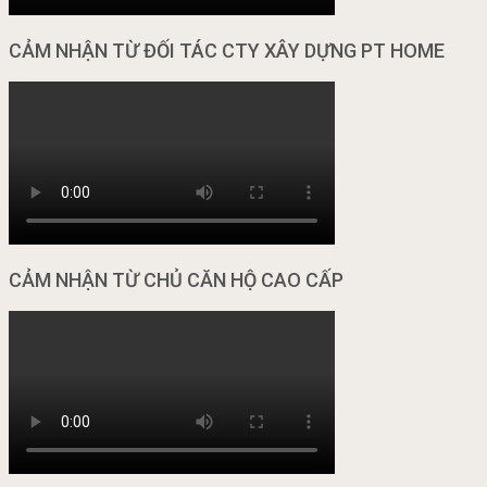
CẢM NHẬN TỪ ĐỐI TÁC CTY XÂY DỰNG PT HOME
CẢM NHẬN TỪ CHỦ CĂN HỘ CAO CẤP