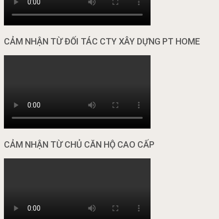
CẢM NHẬN TỪ ĐỐI TÁC CTY XÂY DỰNG PT HOME
CẢM NHẬN TỪ CHỦ CĂN HỘ CAO CẤP