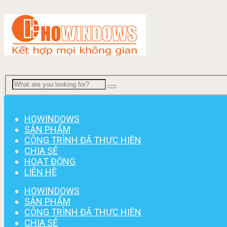
Menu
HOWINDOWS
SẢN PHẨM
CÔNG TRÌNH ĐÃ THỰC HIỆN
CHIA SẺ
HOẠT ĐỘNG
LIÊN HỆ
HOWINDOWS
SẢN PHẨM
CÔNG TRÌNH ĐÃ THỰC HIỆN
CHIA SẺ