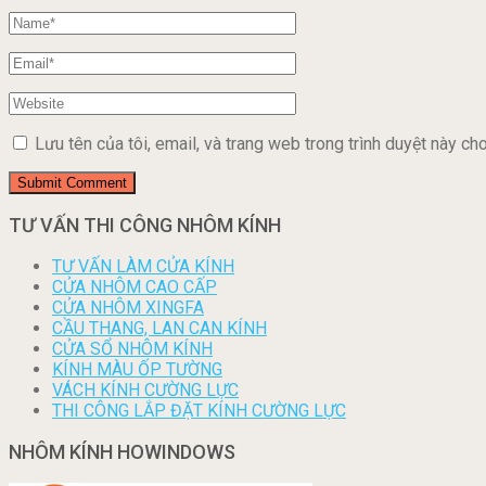
Lưu tên của tôi, email, và trang web trong trình duyệt này cho 
TƯ VẤN THI CÔNG NHÔM KÍNH
TƯ VẤN LÀM CỬA KÍNH
CỬA NHÔM CAO CẤP
CỬA NHÔM XINGFA
CẦU THANG, LAN CAN KÍNH
CỬA SỔ NHÔM KÍNH
KÍNH MÀU ỐP TƯỜNG
VÁCH KÍNH CƯỜNG LỰC
THI CÔNG LẮP ĐẶT KÍNH CƯỜNG LỰC
NHÔM KÍNH HOWINDOWS