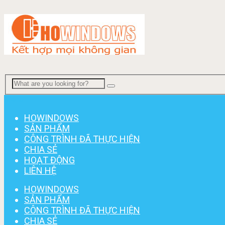
Menu
HOWINDOWS
SẢN PHẨM
CÔNG TRÌNH ĐÃ THỰC HIỆN
CHIA SẺ
HOẠT ĐỘNG
LIÊN HỆ
HOWINDOWS
SẢN PHẨM
CÔNG TRÌNH ĐÃ THỰC HIỆN
CHIA SẺ