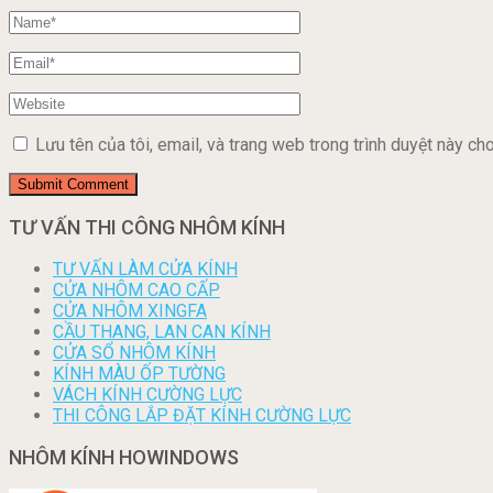
Lưu tên của tôi, email, và trang web trong trình duyệt này cho 
TƯ VẤN THI CÔNG NHÔM KÍNH
TƯ VẤN LÀM CỬA KÍNH
CỬA NHÔM CAO CẤP
CỬA NHÔM XINGFA
CẦU THANG, LAN CAN KÍNH
CỬA SỔ NHÔM KÍNH
KÍNH MÀU ỐP TƯỜNG
VÁCH KÍNH CƯỜNG LỰC
THI CÔNG LẮP ĐẶT KÍNH CƯỜNG LỰC
NHÔM KÍNH HOWINDOWS