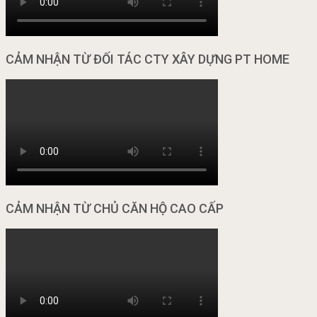
CẢM NHẬN TỪ ĐỐI TÁC CTY XÂY DỰNG PT HOME
CẢM NHẬN TỪ CHỦ CĂN HỘ CAO CẤP