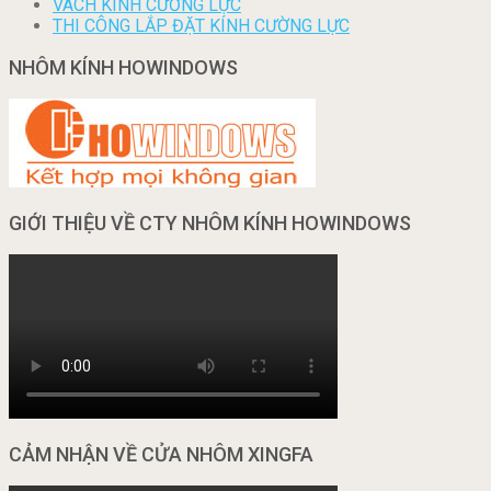
VÁCH KÍNH CƯỜNG LỰC
THI CÔNG LẮP ĐẶT KÍNH CƯỜNG LỰC
NHÔM KÍNH HOWINDOWS
GIỚI THIỆU VỀ CTY NHÔM KÍNH HOWINDOWS
CẢM NHẬN VỀ CỬA NHÔM XINGFA