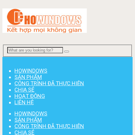
Menu
HOWINDOWS
SẢN PHẨM
CÔNG TRÌNH ĐÃ THỰC HIỆN
CHIA SẺ
HOẠT ĐỘNG
LIÊN HỆ
HOWINDOWS
SẢN PHẨM
CÔNG TRÌNH ĐÃ THỰC HIỆN
CHIA SẺ