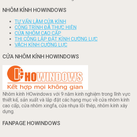
NHÔM KÍNH HOWINDOWS
TƯ VẤN LÀM CỬA KÍNH
CÔNG TRÌNH ĐÃ THỰC HIỆN
CỬA NHÔM CAO CẤP
THI CÔNG LẮP ĐẶT KÍNH CƯỜNG LỰC
VÁCH KÍNH CƯỜNG LỰC
CỬA NHÔM KÍNH HOWINDOWS
Nhôm kính HOwindows với 9 năm kinh nghiệm trong lĩnh vực
thiết kế, sản xuất và lắp đặt các hạng mục về cửa nhôm kính
cao cấp, cửa nhôm xingfa, cửa nhựa lõi thép, nhôm kính xây
dựng.
FANPAGE HOWINDOWS