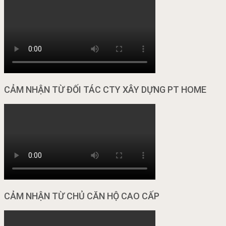
CẢM NHẬN TỪ ĐỐI TÁC CTY XÂY DỰNG PT HOME
CẢM NHẬN TỪ CHỦ CĂN HỘ CAO CẤP