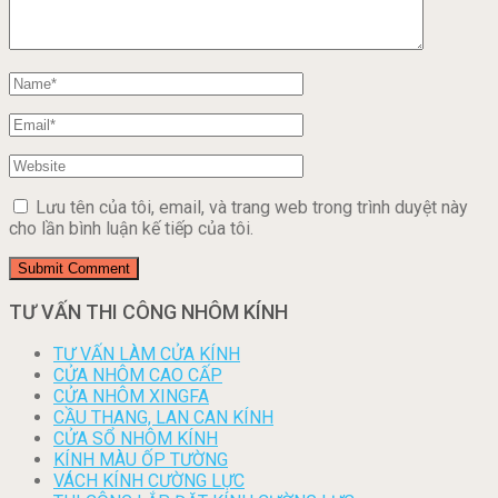
Lưu tên của tôi, email, và trang web trong trình duyệt này
cho lần bình luận kế tiếp của tôi.
TƯ VẤN THI CÔNG NHÔM KÍNH
TƯ VẤN LÀM CỬA KÍNH
CỬA NHÔM CAO CẤP
CỬA NHÔM XINGFA
CẦU THANG, LAN CAN KÍNH
CỬA SỔ NHÔM KÍNH
KÍNH MÀU ỐP TƯỜNG
VÁCH KÍNH CƯỜNG LỰC