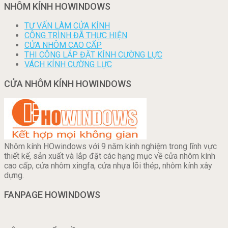
NHÔM KÍNH HOWINDOWS
TƯ VẤN LÀM CỬA KÍNH
CÔNG TRÌNH ĐÃ THỰC HIỆN
CỬA NHÔM CAO CẤP
THI CÔNG LẮP ĐẶT KÍNH CƯỜNG LỰC
VÁCH KÍNH CƯỜNG LỰC
CỬA NHÔM KÍNH HOWINDOWS
Nhôm kính HOwindows với 9 năm kinh nghiệm trong lĩnh vực
thiết kế, sản xuất và lắp đặt các hạng mục về cửa nhôm kính
cao cấp, cửa nhôm xingfa, cửa nhựa lõi thép, nhôm kính xây
dựng.
FANPAGE HOWINDOWS