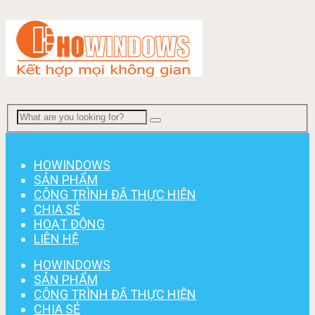
Menu
HOWINDOWS
SẢN PHẨM
CÔNG TRÌNH ĐÃ THỰC HIỆN
CHIA SẺ
HOẠT ĐỘNG
LIÊN HỆ
HOWINDOWS
SẢN PHẨM
CÔNG TRÌNH ĐÃ THỰC HIỆN
CHIA SẺ