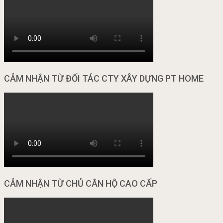
CẢM NHẬN TỪ ĐỐI TÁC CTY XÂY DỰNG PT HOME
CẢM NHẬN TỪ CHỦ CĂN HỘ CAO CẤP