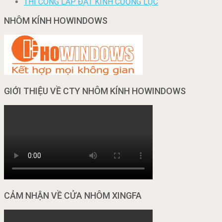
THI CÔNG LẮP ĐẶT KÍNH CƯỜNG LỰC
NHÔM KÍNH HOWINDOWS
GIỚI THIỆU VỀ CTY NHÔM KÍNH HOWINDOWS
CẢM NHẬN VỀ CỬA NHÔM XINGFA