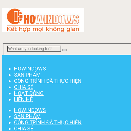
Menu
HOWINDOWS
SẢN PHẨM
CÔNG TRÌNH ĐÃ THỰC HIỆN
CHIA SẺ
HOẠT ĐỘNG
LIÊN HỆ
HOWINDOWS
SẢN PHẨM
CÔNG TRÌNH ĐÃ THỰC HIỆN
CHIA SẺ