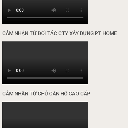
CẢM NHẬN TỪ ĐỐI TÁC CTY XÂY DỰNG PT HOME
CẢM NHẬN TỪ CHỦ CĂN HỘ CAO CẤP