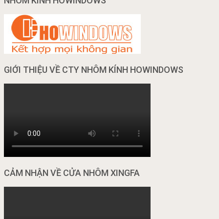
NHÔM KÍNH HOWINDOWS
GIỚI THIỆU VỀ CTY NHÔM KÍNH HOWINDOWS
CẢM NHẬN VỀ CỬA NHÔM XINGFA