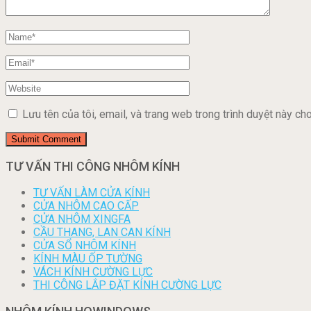
Lưu tên của tôi, email, và trang web trong trình duyệt này cho 
TƯ VẤN THI CÔNG NHÔM KÍNH
TƯ VẤN LÀM CỬA KÍNH
CỬA NHÔM CAO CẤP
CỬA NHÔM XINGFA
CẦU THANG, LAN CAN KÍNH
CỬA SỔ NHÔM KÍNH
KÍNH MÀU ỐP TƯỜNG
VÁCH KÍNH CƯỜNG LỰC
THI CÔNG LẮP ĐẶT KÍNH CƯỜNG LỰC