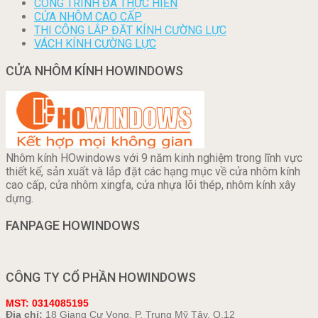
CÔNG TRÌNH ĐÃ THỰC HIỆN
CỬA NHÔM CAO CẤP
THI CÔNG LẮP ĐẶT KÍNH CƯỜNG LỰC
VÁCH KÍNH CƯỜNG LỰC
CỬA NHÔM KÍNH HOWINDOWS
Nhôm kính HOwindows với 9 năm kinh nghiệm trong lĩnh vực
thiết kế, sản xuất và lắp đặt các hạng mục về cửa nhôm kính
cao cấp, cửa nhôm xingfa, cửa nhựa lõi thép, nhôm kính xây
dựng.
FANPAGE HOWINDOWS
CÔNG TY CỔ PHẦN HOWINDOWS
MST: 0314085195
Địa chỉ:
18 Giang Cự Vọng, P. Trung Mỹ Tây, Q.12