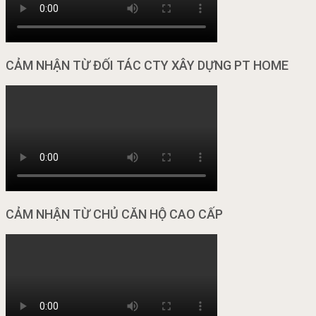
CẢM NHẬN TỪ ĐỐI TÁC CTY XÂY DỰNG PT HOME
CẢM NHẬN TỪ CHỦ CĂN HỘ CAO CẤP