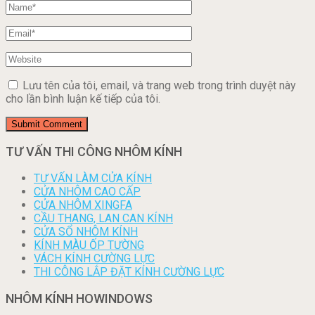
Lưu tên của tôi, email, và trang web trong trình duyệt này
cho lần bình luận kế tiếp của tôi.
TƯ VẤN THI CÔNG NHÔM KÍNH
TƯ VẤN LÀM CỬA KÍNH
CỬA NHÔM CAO CẤP
CỬA NHÔM XINGFA
CẦU THANG, LAN CAN KÍNH
CỬA SỔ NHÔM KÍNH
KÍNH MÀU ỐP TƯỜNG
VÁCH KÍNH CƯỜNG LỰC
THI CÔNG LẮP ĐẶT KÍNH CƯỜNG LỰC
NHÔM KÍNH HOWINDOWS