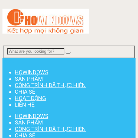
Menu
HOWINDOWS
SẢN PHẨM
CÔNG TRÌNH ĐÃ THỰC HIỆN
CHIA SẺ
HOẠT ĐỘNG
LIÊN HỆ
HOWINDOWS
SẢN PHẨM
CÔNG TRÌNH ĐÃ THỰC HIỆN
CHIA SẺ