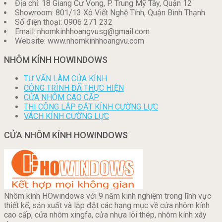
Địa chỉ: 18 Giang Cự Vọng, P. Trung Mỹ Tây, Quận 12
Showroom: 801/13 Xô Viết Nghệ Tĩnh, Quận Bình Thạnh
Số điện thoại: 0906 271 232
Email: nhomkinhhoangvusg@gmail.com
Website: www.nhomkinhhoangvu.com
NHÔM KÍNH HOWINDOWS
TƯ VẤN LÀM CỬA KÍNH
CÔNG TRÌNH ĐÃ THỰC HIỆN
CỬA NHÔM CAO CẤP
THI CÔNG LẮP ĐẶT KÍNH CƯỜNG LỰC
VÁCH KÍNH CƯỜNG LỰC
CỬA NHÔM KÍNH HOWINDOWS
Nhôm kính HOwindows với 9 năm kinh nghiệm trong lĩnh vực
thiết kế, sản xuất và lắp đặt các hạng mục về cửa nhôm kính
cao cấp, cửa nhôm xingfa, cửa nhựa lõi thép, nhôm kính xây