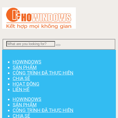
Menu
HOWINDOWS
SẢN PHẨM
CÔNG TRÌNH ĐÃ THỰC HIỆN
CHIA SẺ
HOẠT ĐỘNG
LIÊN HỆ
HOWINDOWS
SẢN PHẨM
CÔNG TRÌNH ĐÃ THỰC HIỆN
CHIA SẺ