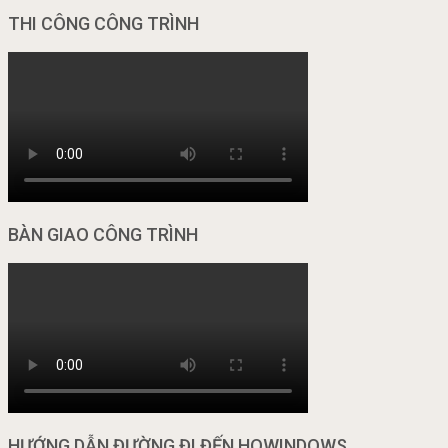
THI CÔNG CÔNG TRÌNH
BÀN GIAO CÔNG TRÌNH
HƯỚNG DẪN ĐƯỜNG ĐI ĐẾN HOWINDOWS