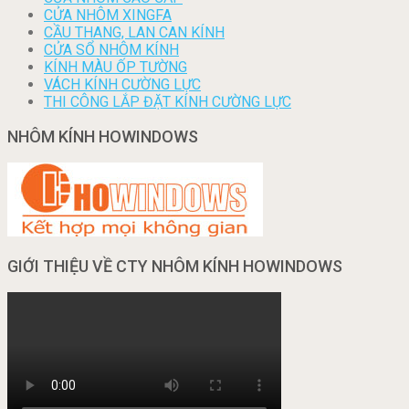
CỬA NHÔM XINGFA
CẦU THANG, LAN CAN KÍNH
CỬA SỔ NHÔM KÍNH
KÍNH MÀU ỐP TƯỜNG
VÁCH KÍNH CƯỜNG LỰC
THI CÔNG LẮP ĐẶT KÍNH CƯỜNG LỰC
NHÔM KÍNH HOWINDOWS
GIỚI THIỆU VỀ CTY NHÔM KÍNH HOWINDOWS