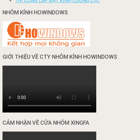
THI CÔNG LẮP ĐẶT KÍNH CƯỜNG LỰC
NHÔM KÍNH HOWINDOWS
GIỚI THIỆU VỀ CTY NHÔM KÍNH HOWINDOWS
CẢM NHẬN VỀ CỬA NHÔM XINGFA