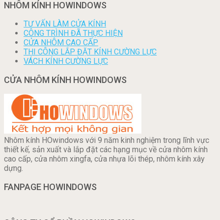
NHÔM KÍNH HOWINDOWS
TƯ VẤN LÀM CỬA KÍNH
CÔNG TRÌNH ĐÃ THỰC HIỆN
CỬA NHÔM CAO CẤP
THI CÔNG LẮP ĐẶT KÍNH CƯỜNG LỰC
VÁCH KÍNH CƯỜNG LỰC
CỬA NHÔM KÍNH HOWINDOWS
Nhôm kính HOwindows với 9 năm kinh nghiệm trong lĩnh vực
thiết kế, sản xuất và lắp đặt các hạng mục về cửa nhôm kính
cao cấp, cửa nhôm xingfa, cửa nhựa lõi thép, nhôm kính xây
dựng.
FANPAGE HOWINDOWS