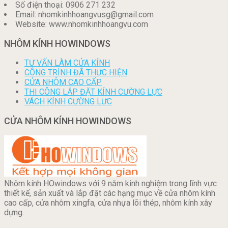
Số điện thoại: 0906 271 232
Email: nhomkinhhoangvusg@gmail.com
Website: www.nhomkinhhoangvu.com
NHÔM KÍNH HOWINDOWS
TƯ VẤN LÀM CỬA KÍNH
CÔNG TRÌNH ĐÃ THỰC HIỆN
CỬA NHÔM CAO CẤP
THI CÔNG LẮP ĐẶT KÍNH CƯỜNG LỰC
VÁCH KÍNH CƯỜNG LỰC
CỬA NHÔM KÍNH HOWINDOWS
Nhôm kính HOwindows với 9 năm kinh nghiệm trong lĩnh vực
thiết kế, sản xuất và lắp đặt các hạng mục về cửa nhôm kính
cao cấp, cửa nhôm xingfa, cửa nhựa lõi thép, nhôm kính xây
dựng.