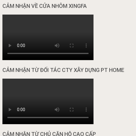
CẢM NHẬN VỀ CỬA NHÔM XINGFA
CẢM NHẬN TỪ ĐỐI TÁC CTY XÂY DỰNG PT HOME
CẢM NHẬN TỪ CHỦ CĂN HỘ CAO CẤP