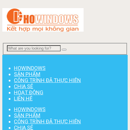
Menu
HOWINDOWS
SẢN PHẨM
CÔNG TRÌNH ĐÃ THỰC HIỆN
CHIA SẺ
HOẠT ĐỘNG
LIÊN HỆ
HOWINDOWS
SẢN PHẨM
CÔNG TRÌNH ĐÃ THỰC HIỆN
CHIA SẺ