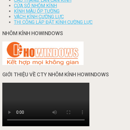
CẦU THANG, LAN CAN KÍNH
CỬA SỔ NHÔM KÍNH
KÍNH MÀU ỐP TƯỜNG
VÁCH KÍNH CƯỜNG LỰC
THI CÔNG LẮP ĐẶT KÍNH CƯỜNG LỰC
NHÔM KÍNH HOWINDOWS
GIỚI THIỆU VỀ CTY NHÔM KÍNH HOWINDOWS