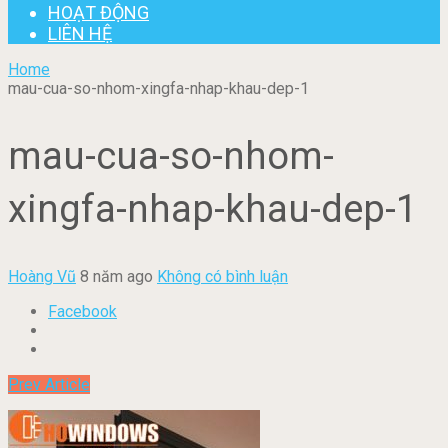
HOẠT ĐỘNG
LIÊN HỆ
Home
mau-cua-so-nhom-xingfa-nhap-khau-dep-1
mau-cua-so-nhom-
xingfa-nhap-khau-dep-1
Hoàng Vũ
8 năm ago
Không có bình luận
Facebook
Prev Article