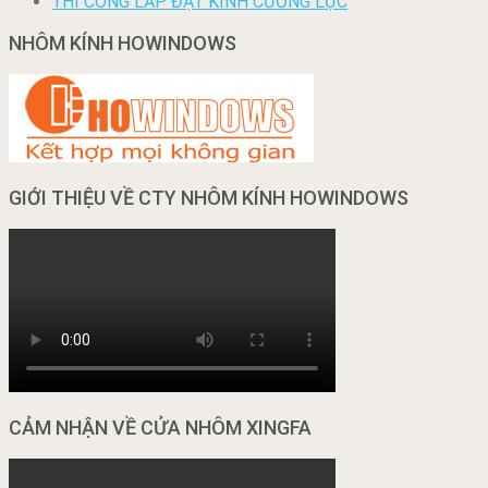
THI CÔNG LẮP ĐẶT KÍNH CƯỜNG LỰC
NHÔM KÍNH HOWINDOWS
GIỚI THIỆU VỀ CTY NHÔM KÍNH HOWINDOWS
CẢM NHẬN VỀ CỬA NHÔM XINGFA