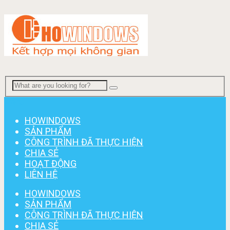
Menu
HOWINDOWS
SẢN PHẨM
CÔNG TRÌNH ĐÃ THỰC HIỆN
CHIA SẺ
HOẠT ĐỘNG
LIÊN HỆ
HOWINDOWS
SẢN PHẨM
CÔNG TRÌNH ĐÃ THỰC HIỆN
CHIA SẺ