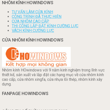
NHÔM KÍNH HOWINDOWS
TƯ VẤN LÀM CỬA KÍNH
CÔNG TRÌNH ĐÃ THỰC HIỆN
CỬA NHÔM CAO CẤP
THI CÔNG LẮP ĐẶT KÍNH CƯỜNG LỰC
VÁCH KÍNH CƯỜNG LỰC
CỬA NHÔM KÍNH HOWINDOWS
Nhôm kính HOwindows với 9 năm kinh nghiệm trong lĩnh vực
thiết kế, sản xuất và lắp đặt các hạng mục về cửa nhôm kính
cao cấp, cửa nhôm xingfa, cửa nhựa lõi thép, nhôm kính xây
dựng.
FANPAGE HOWINDOWS