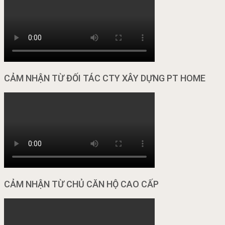
CẢM NHẬN TỪ ĐỐI TÁC CTY XÂY DỰNG PT HOME
CẢM NHẬN TỪ CHỦ CĂN HỘ CAO CẤP