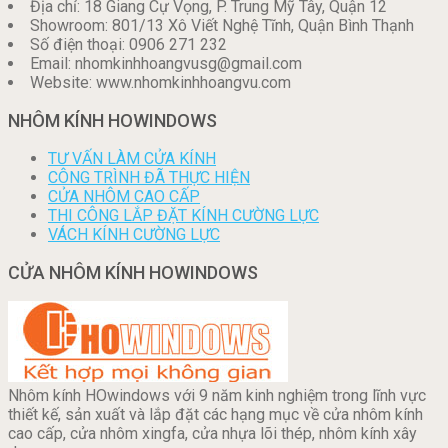
Địa chỉ: 18 Giang Cự Vọng, P. Trung Mỹ Tây, Quận 12
Showroom: 801/13 Xô Viết Nghệ Tĩnh, Quận Bình Thạnh
Số điện thoại: 0906 271 232
Email: nhomkinhhoangvusg@gmail.com
Website: www.nhomkinhhoangvu.com
NHÔM KÍNH HOWINDOWS
TƯ VẤN LÀM CỬA KÍNH
CÔNG TRÌNH ĐÃ THỰC HIỆN
CỬA NHÔM CAO CẤP
THI CÔNG LẮP ĐẶT KÍNH CƯỜNG LỰC
VÁCH KÍNH CƯỜNG LỰC
CỬA NHÔM KÍNH HOWINDOWS
Nhôm kính HOwindows với 9 năm kinh nghiệm trong lĩnh vực
thiết kế, sản xuất và lắp đặt các hạng mục về cửa nhôm kính
cao cấp, cửa nhôm xingfa, cửa nhựa lõi thép, nhôm kính xây