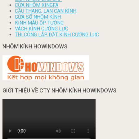
CỬA NHÔM XINGFA
CẦU THANG, LAN CAN KÍNH
CỬA SỔ NHÔM KÍNH
KÍNH MÀU ỐP TƯỜNG
VÁCH KÍNH CƯỜNG LỰC
THI CÔNG LẮP ĐẶT KÍNH CƯỜNG LỰC
NHÔM KÍNH HOWINDOWS
GIỚI THIỆU VỀ CTY NHÔM KÍNH HOWINDOWS