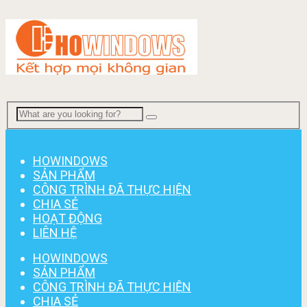
Menu
HOWINDOWS
SẢN PHẨM
CÔNG TRÌNH ĐÃ THỰC HIỆN
CHIA SẺ
HOẠT ĐỘNG
LIÊN HỆ
HOWINDOWS
SẢN PHẨM
CÔNG TRÌNH ĐÃ THỰC HIỆN
CHIA SẺ