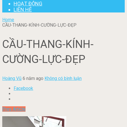
HOẠT ĐỘNG
LIÊN HỆ
Home
CẦU-THANG-KÍNH-CƯỜNG-LỰC-ĐẸP
CẦU-THANG-KÍNH-
CƯỜNG-LỰC-ĐẸP
Hoàng Vũ
6 năm ago
Không có bình luận
Facebook
Prev Article