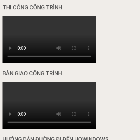
THI CÔNG CÔNG TRÌNH
BÀN GIAO CÔNG TRÌNH
HƯỚNG DẪN ĐƯỜNG ĐI ĐẾN HOWINDOWS