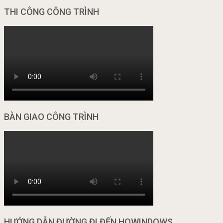
THI CÔNG CÔNG TRÌNH
BÀN GIAO CÔNG TRÌNH
HƯỚNG DẪN ĐƯỜNG ĐI ĐẾN HOWINDOWS