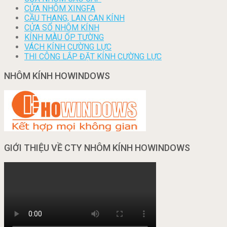
CỬA NHÔM XINGFA
CẦU THANG, LAN CAN KÍNH
CỬA SỔ NHÔM KÍNH
KÍNH MÀU ỐP TƯỜNG
VÁCH KÍNH CƯỜNG LỰC
THI CÔNG LẮP ĐẶT KÍNH CƯỜNG LỰC
NHÔM KÍNH HOWINDOWS
GIỚI THIỆU VỀ CTY NHÔM KÍNH HOWINDOWS