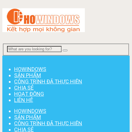
Menu
HOWINDOWS
SẢN PHẨM
CÔNG TRÌNH ĐÃ THỰC HIỆN
CHIA SẺ
HOẠT ĐỘNG
LIÊN HỆ
HOWINDOWS
SẢN PHẨM
CÔNG TRÌNH ĐÃ THỰC HIỆN
CHIA SẺ