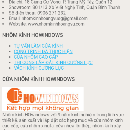
Địa chỉ: 18 Giang Cự Vọng, P. Trung Mỹ Tây, Quận 12
Showroom: 801/13 Xô Viết Nghệ Tĩnh, Quận Bình Thạnh
Số điện thoại: 0906 271 232
Email: nhomkinhhoangvusg@gmail.com
Website: www.nhomkinhhoangvu.com
NHÔM KÍNH HOWINDOWS
TƯ VẤN LÀM CỬA KÍNH
CÔNG TRÌNH ĐÃ THỰC HIỆN
CỬA NHÔM CAO CẤP
THI CÔNG LẮP ĐẶT KÍNH CƯỜNG LỰC
VÁCH KÍNH CƯỜNG LỰC
CỬA NHÔM KÍNH HOWINDOWS
Nhôm kính HOwindows với 9 năm kinh nghiệm trong lĩnh vực
thiết kế, sản xuất và lắp đặt các hạng mục về cửa nhôm kính
cao cấp, cửa nhôm xingfa, cửa nhựa lõi thép, nhôm kính xây