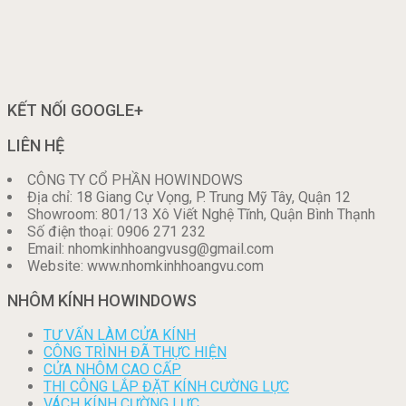
KẾT NỐI GOOGLE+
LIÊN HỆ
CÔNG TY CỔ PHẦN HOWINDOWS
Địa chỉ: 18 Giang Cự Vọng, P. Trung Mỹ Tây, Quận 12
Showroom: 801/13 Xô Viết Nghệ Tĩnh, Quận Bình Thạnh
Số điện thoại: 0906 271 232
Email: nhomkinhhoangvusg@gmail.com
Website: www.nhomkinhhoangvu.com
NHÔM KÍNH HOWINDOWS
TƯ VẤN LÀM CỬA KÍNH
CÔNG TRÌNH ĐÃ THỰC HIỆN
CỬA NHÔM CAO CẤP
THI CÔNG LẮP ĐẶT KÍNH CƯỜNG LỰC
VÁCH KÍNH CƯỜNG LỰC