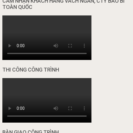
CẢM NHẬN KHÁCH HÀNG VÁCH NGĂN, CTY BAO BÌ
TOÀN QUỐC
THI CÔNG CÔNG TRÌNH
BÀN GIAO CÔNG TRÌNH