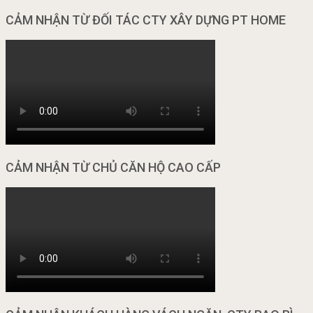
CẢM NHẬN TỪ ĐỐI TÁC CTY XÂY DỰNG PT HOME
CẢM NHẬN TỪ CHỦ CĂN HỘ CAO CẤP