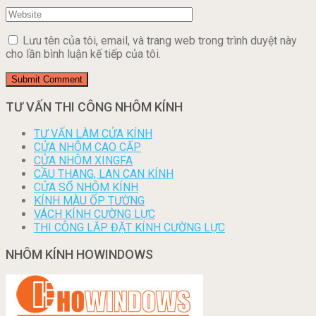
Lưu tên của tôi, email, và trang web trong trình duyệt này
cho lần bình luận kế tiếp của tôi.
TƯ VẤN THI CÔNG NHÔM KÍNH
TƯ VẤN LÀM CỬA KÍNH
CỬA NHÔM CAO CẤP
CỬA NHÔM XINGFA
CẦU THANG, LAN CAN KÍNH
CỬA SỔ NHÔM KÍNH
KÍNH MÀU ỐP TƯỜNG
VÁCH KÍNH CƯỜNG LỰC
THI CÔNG LẮP ĐẶT KÍNH CƯỜNG LỰC
NHÔM KÍNH HOWINDOWS