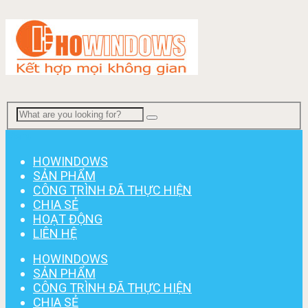
Menu
HOWINDOWS
SẢN PHẨM
CÔNG TRÌNH ĐÃ THỰC HIỆN
CHIA SẺ
HOẠT ĐỘNG
LIÊN HỆ
HOWINDOWS
SẢN PHẨM
CÔNG TRÌNH ĐÃ THỰC HIỆN
CHIA SẺ