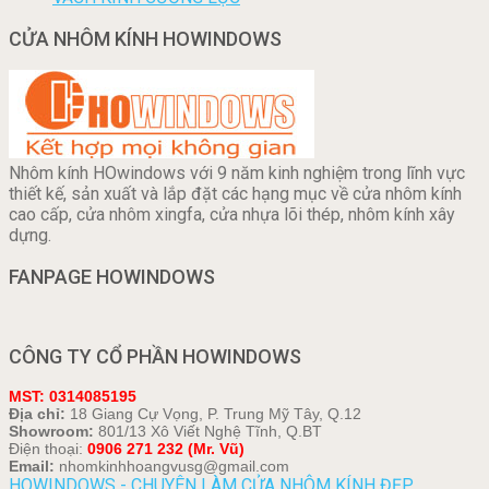
CỬA NHÔM KÍNH HOWINDOWS
Nhôm kính HOwindows với 9 năm kinh nghiệm trong lĩnh vực
thiết kế, sản xuất và lắp đặt các hạng mục về cửa nhôm kính
cao cấp, cửa nhôm xingfa, cửa nhựa lõi thép, nhôm kính xây
dựng.
FANPAGE HOWINDOWS
CÔNG TY CỔ PHẦN HOWINDOWS
MST: 0314085195
Địa chỉ:
18 Giang Cự Vọng, P. Trung Mỹ Tây, Q.12
Showroom:
801/13 Xô Viết Nghệ Tĩnh, Q.BT
Điện thoại:
0906 271 232 (Mr. Vũ)
Email:
nhomkinhhoangvusg@gmail.com
HOWINDOWS - CHUYÊN LÀM CỬA NHÔM KÍNH ĐẸP