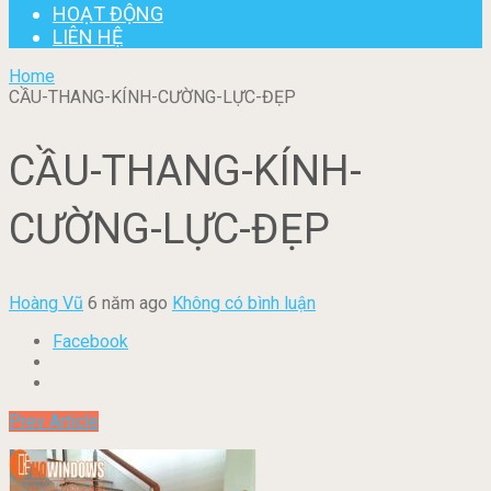
HOẠT ĐỘNG
LIÊN HỆ
Home
CẦU-THANG-KÍNH-CƯỜNG-LỰC-ĐẸP
CẦU-THANG-KÍNH-
CƯỜNG-LỰC-ĐẸP
Hoàng Vũ
6 năm ago
Không có bình luận
Facebook
Prev Article