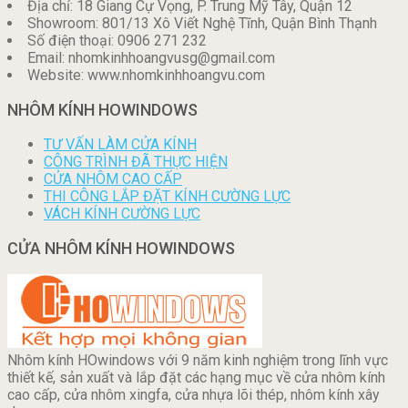
Địa chỉ: 18 Giang Cự Vọng, P. Trung Mỹ Tây, Quận 12
Showroom: 801/13 Xô Viết Nghệ Tĩnh, Quận Bình Thạnh
Số điện thoại: 0906 271 232
Email: nhomkinhhoangvusg@gmail.com
Website: www.nhomkinhhoangvu.com
NHÔM KÍNH HOWINDOWS
TƯ VẤN LÀM CỬA KÍNH
CÔNG TRÌNH ĐÃ THỰC HIỆN
CỬA NHÔM CAO CẤP
THI CÔNG LẮP ĐẶT KÍNH CƯỜNG LỰC
VÁCH KÍNH CƯỜNG LỰC
CỬA NHÔM KÍNH HOWINDOWS
Nhôm kính HOwindows với 9 năm kinh nghiệm trong lĩnh vực
thiết kế, sản xuất và lắp đặt các hạng mục về cửa nhôm kính
cao cấp, cửa nhôm xingfa, cửa nhựa lõi thép, nhôm kính xây