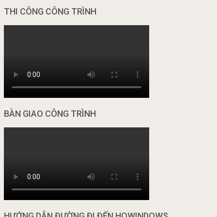
THI CÔNG CÔNG TRÌNH
BÀN GIAO CÔNG TRÌNH
HƯỚNG DẪN ĐƯỜNG ĐI ĐẾN HOWINDOWS