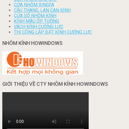
CỬA NHÔM XINGFA
CẦU THANG, LAN CAN KÍNH
CỬA SỔ NHÔM KÍNH
KÍNH MÀU ỐP TƯỜNG
VÁCH KÍNH CƯỜNG LỰC
THI CÔNG LẮP ĐẶT KÍNH CƯỜNG LỰC
NHÔM KÍNH HOWINDOWS
GIỚI THIỆU VỀ CTY NHÔM KÍNH HOWINDOWS