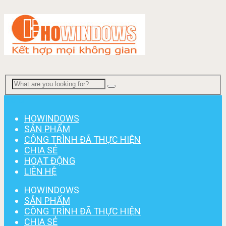
Menu
HOWINDOWS
SẢN PHẨM
CÔNG TRÌNH ĐÃ THỰC HIỆN
CHIA SẺ
HOẠT ĐỘNG
LIÊN HỆ
HOWINDOWS
SẢN PHẨM
CÔNG TRÌNH ĐÃ THỰC HIỆN
CHIA SẺ