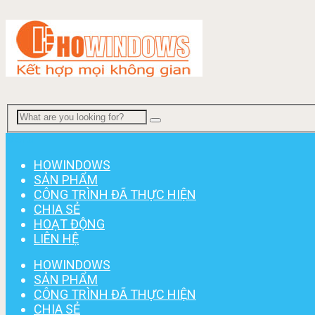
Menu
HOWINDOWS
SẢN PHẨM
CÔNG TRÌNH ĐÃ THỰC HIỆN
CHIA SẺ
HOẠT ĐỘNG
LIÊN HỆ
HOWINDOWS
SẢN PHẨM
CÔNG TRÌNH ĐÃ THỰC HIỆN
CHIA SẺ