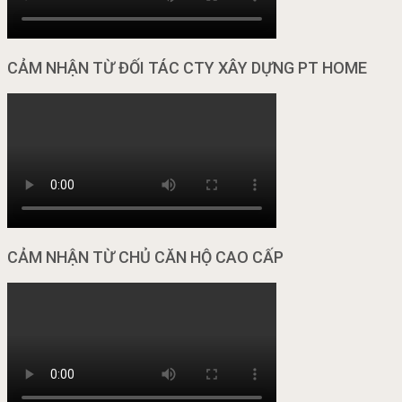
CẢM NHẬN TỪ ĐỐI TÁC CTY XÂY DỰNG PT HOME
CẢM NHẬN TỪ CHỦ CĂN HỘ CAO CẤP