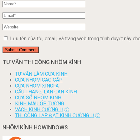
Lưu tên của tôi, email, và trang web trong trình duyệt này cho 
TƯ VẤN THI CÔNG NHÔM KÍNH
TƯ VẤN LÀM CỬA KÍNH
CỬA NHÔM CAO CẤP
CỬA NHÔM XINGFA
CẦU THANG, LAN CAN KÍNH
CỬA SỔ NHÔM KÍNH
KÍNH MÀU ỐP TƯỜNG
VÁCH KÍNH CƯỜNG LỰC
THI CÔNG LẮP ĐẶT KÍNH CƯỜNG LỰC
NHÔM KÍNH HOWINDOWS